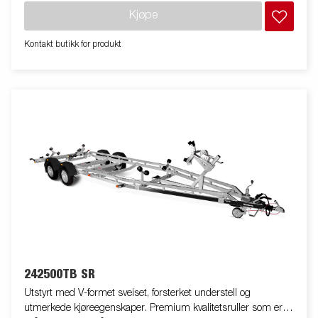
Vinsj og vinsjtårn som kan reguleres med enkle grep og
Kjøpe
tilpasses din båt. Vinsjtårnet er også utstyrt med ekstra
sikkerhetswire til bruk når du transporterer din båt på
Kontakt butikk for produkt
tilhengeren. Takket være quick-release-innfestning er det lett å
ta av lysrampen. Dette gjør det lett å laste båten på og av
tilhengeren og sjøsette den. Bildene er kun tenkt som
illustrasjon og kan vise valgfritt tilleggsutstyr.
242500TB SR
Utstyrt med V-formet sveiset, forsterket understell og
utmerkede kjøreegenskaper. Premium kvalitetsruller som er