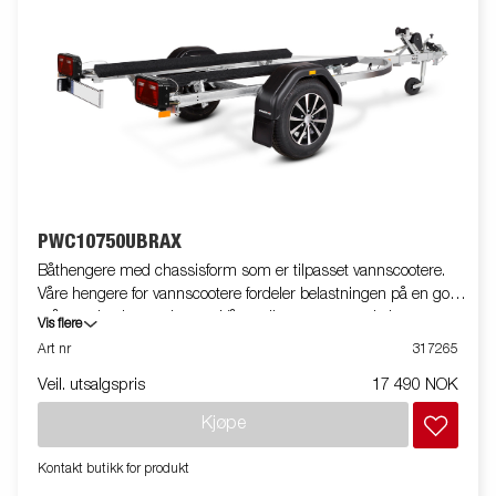
PWC10750UBRAX
Båthengere med chassisform som er tilpasset vannscootere.
Våre hengere for vannscootere fordeler belastningen på en god
måte og beskytter skroget. Vårt unike system med ekstremt
Vis flere
effektive glideskinner gjør det enkelt å laste og lesse din
Art nr
317265
vannscooter. Smarte, fleksible og vanntette LED-lykter, Lyktene
Veil. utsalgspris
17 490 NOK
svinges utover for sjøsetting eller opptak. Vognen som er vist på
bildet kan ha ekstrautstyr.
Kjøpe
Kontakt butikk for produkt