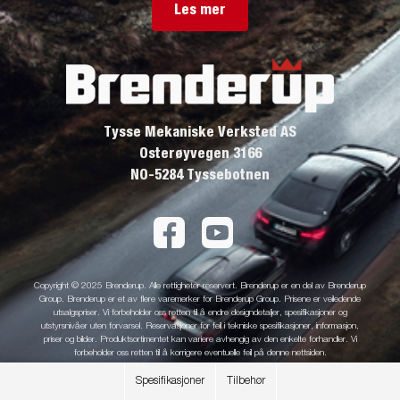
Les mer
Tysse Mekaniske Verksted AS
Osterøyvegen 3166
NO-5284 Tyssebotnen
Copyright © 2025 Brenderup. Alle rettigheter reservert. Brenderup er en del av Brenderup
Group. Brenderup er et av flere varemerker for Brenderup Group. Prisene er veiledende
utsalgspriser. Vi forbeholder oss retten til å endre designdetaljer, spesifikasjoner og
utstyrsnivåer uten forvarsel. Reservasjoner for feil i tekniske spesifikasjoner, informasjon,
priser og bilder. Produktsortimentet kan variere avhengig av den enkelte forhandler. Vi
forbeholder oss retten til å korrigere eventuelle feil på denne nettsiden.
Spesifikasjoner
Tilbehør
Personvernerklaering
Bruksvilkår