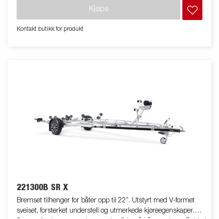
skjult og godt beskyttet inne i understellet. Vanntette hjullagre
Kjøpe
forlenger levetiden. Vinsj og vinsjtårn kan reguleres med enkle
grep og tilpasses din båt. Lett avtagbar lysrampe med enkel
Kontakt butikk for produkt
utløsningsmekanisme gjør det lett å laste båten og sjøsette den.
Bildene er kun tiltenkt illustrasjon og kan vise valgfritt utstyr.
221300B SR X
Bremset tilhenger for båter opp til 22”. Utstyrt med V-formet
sveiset, forsterket understell og utmerkede kjøreegenskaper.