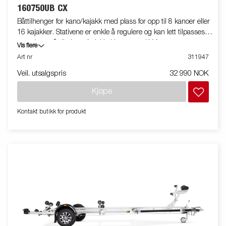
160750UB CX
Båttilhenger for kano/kajakk med plass for opp til 8 kanoer eller
16 kajakker. Stativene er enkle å regulere og kan lett tilpasses
størrelsen på din kano/kajakk. Utstyrt med V-formet
Vis flere
tilhengerdrag og utmerkede kjøreegen-skaper. Varmgalvanisert
Art nr
311947
understell sikrer din tilhenger lang holdbarhet. De elektriske
Veil. utsalgspris
32 990 NOK
ledningene ligger helt skjult og godt beskyttet inne i
tilhengerens understell. Vanntette hjullagre forlenger levetiden.
Kjøpe
Selve stativet har følgende mål, høyde 200 cm, lengde 199 cm,
bredde 191 cm, lastelengde 344 cm og lastebredde per side
Kontakt butikk for produkt
85 cm. Båthengeren som er vist på bildet kan ha ekstrautstyr.