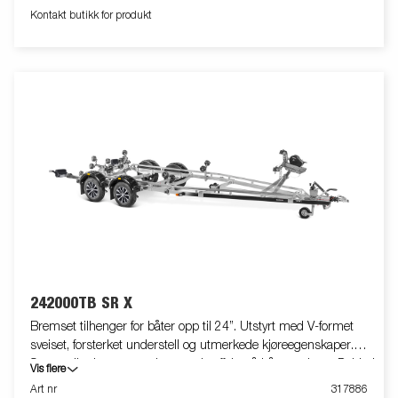
tilpasses din båt. Vinsjtårnet er også utstyrt med ekstra
Kontakt butikk for produkt
sikkerhetswire til bruk når du transporterer din båt på
tilhengeren. De uttrekkbare lysbrettene med LED-lykter gjør det
enklere å bruke båthengeren, gir større fleksibilitet og øker
sikkerheten på veien. Lyktene er fullstendig vanntette, inkludert
lampehus, kabel og tilkoblingskontakt forseglet i lykten. Dette gir
lengre levetid og reduserte vedlikeholdskostnader. Bildene er
kun tenkt som illustrasjon og kan vise valgfritt tilleggsutstyr.
242000TB SR X
Bremset tilhenger for båter opp til 24”. Utstyrt med V-formet
sveiset, forsterket understell og utmerkede kjøreegenskaper.
Superruller har en støtdempende effekt på båtens skrog. Dobbel
Vis flere
Tippbare Superrullsvugger som automatisk tilpasser seg
Art nr
317886