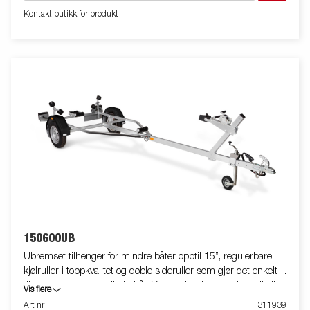
ekstra sikkerhetswire til bruk når du transporterer din båt på
Kontakt butikk for produkt
tilhengeren. Takket være quick-release-innfestning er det lett å
ta av lysrampen. Dette gjør det lett å laste båten på og av
tilhengeren og sjøsette den. Bildene er kun tenkt som
illustrasjon og kan vise valgfritt tilleggsutstyr.
150600UB
Ubremset tilhenger for mindre båter opptil 15”, regulerbare
kjølruller i toppkvalitet og doble sideruller som gjør det enkelt å
tilpasse tilhengeren til din båt. Varmgalvanisert understell sikrer
Vis flere
din tilhenger lang holdbarhet. De elektriske ledningene ligger
Art nr
311939