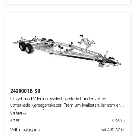
242000TB SR
Utstyrt med V-formet sveiset, forsterket understell og
utmerkede kjøreegenskaper. Premium kvalitetsruller som er
skånsomme for båtens skrog. Tippbar bakre rullevugge i høy
Vis flere
kvalitet, forsterkede kjølruller og doble sideroller som enkelt
Art nr
312625
tilpasses din båt. Varmgalvanisert understell sikrer din tilhenger
Veil. utsalgspris
54 490 NOK
lang holdbarhet og stabilitet. De elektriske ledningene ligger helt