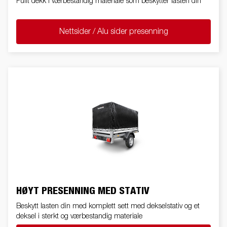
Fullt dekk i værbestandig materiale som beskytter lasten din
Nettsider / Alu sider presenning
HØYT PRESENNING MED STATIV
Beskytt lasten din med komplett sett med dekselstativ og et
deksel i sterkt og værbestandig materiale