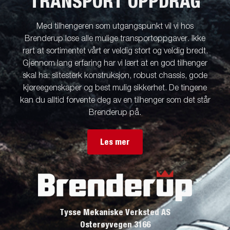
TRANSPORT OPPDRAG
Med tilhengeren som utgangspunkt vil vi hos
Brenderup løse alle mulige transportoppgaver. Ikke
rart at sortimentet vårt er veldig stort og veldig bredt.
Gjennom lang erfaring har vi lært at en god tilhenger
skal ha: slitesterk konstruksjon, robust chassis, gode
kjøreegenskaper og best mulig sikkerhet. De tingene
kan du alltid forvente deg av en tilhenger som det står
Brenderup på.
Les mer
Tysse Mekaniske Verksted AS
Osterøyvegen 3166