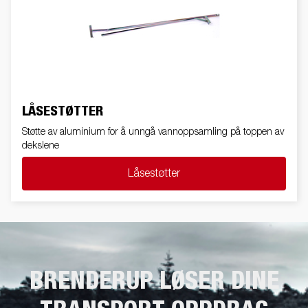
LÅSESTØTTER
Støtte av aluminium for å unngå vannoppsamling på toppen av
dekslene
Låsestøtter
BRENDERUP LØSER DINE