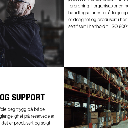
forordning. I organisasjonen h
handlingsplaner for å følge op
er designet og produsert i henh
sertifisert i henhold til ISO 90
 OG SUPPORT
føle deg trygg på både
lgjengelighet på reservedeler,
ktet er produsert og solgt.