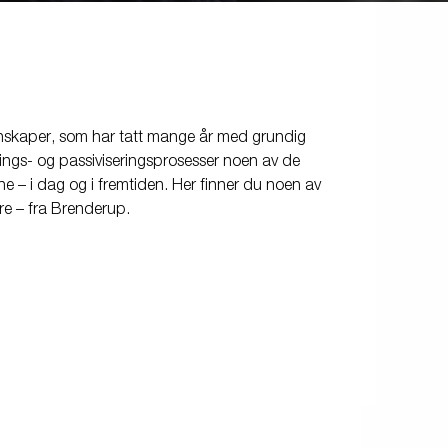
Produktguide elbil
in
Premium og X-line båthengere
Reservdeler
Kjøreskole
 egenskaper, som har tatt mange år med grundig
ings- og passiviseringsprosesser noen av de
rne – i dag og i fremtiden. Her finner du noen av
re – fra Brenderup.