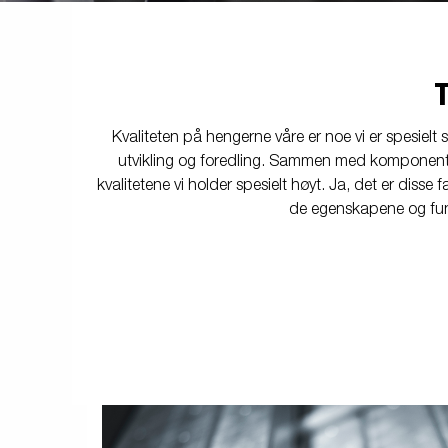
friends
Elektrisk / Lys
Skaphenger
Ekstrakarmer
Tipphenger
Va
Ne
Påløp bremser
Gulv
Uts
Kvaliteten på hengerne våre er noe vi er spesielt
utvikling og foredling. Sammen med komponenter 
kvalitetene vi holder spesielt høyt. Ja, det er diss
de egenskapene og funk
Hjul/ Felger/
Skvettlapper