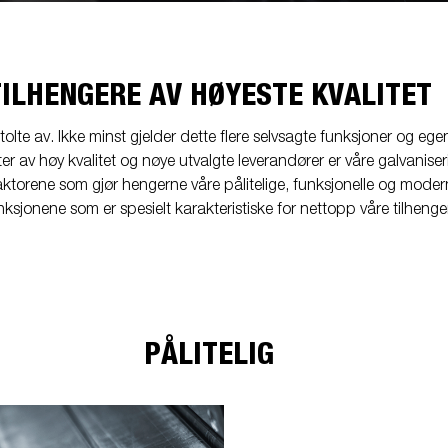
Rygge med tilhenger
nnsport
sehjul
Laste utstyr
Lasteramper
Støttebe
Riktig lufttrykk i deckkene
Sjekkliste før avreise
TILHENGERE AV HØYESTE KVALITET
Tilhenger og båttrailer
ledningsdiagram
tyrssett
Tipp
Verktøy kasser
Vinsj
 stolte av. Ikke minst gjelder dette flere selvsagte funksjoner og
Sjøsette båten
av høy kvalitet og nøye utvalgte leverandører er våre galvaniser
Last rett
e faktorene som gjør hengerne våre pålitelige, funksjonelle og mode
Korrekt kuletrykk
sjonene som er spesielt karakteristiske for nettopp våre tilhenge
Sikre båten
Bremset tilhenger
Parkering med tilhenger – Hva
gjelder?
PÅLITELIG