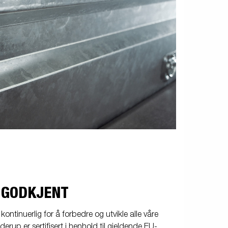
G GODKJENT
ontinuerlig for å forbedre og utvikle alle våre
erup er sertifisert i henhold til gjeldende EU-