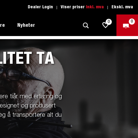
Dealer Login
Viser priser
Inkl. mva
Ekskl. mva
0
0
ere
Nyheter
LITET TA
Tilhenger for fritid
Kjøreskole
1205 Limited Edition
Båttilhenger
Reservdeler
er du
Tilhengere for biltransport
lere tiår med erfaring og
rter
Tilhengere for profesjonelle
designet og produsert
deg å transportere alt du
Tilhenger for vannsport
iler
Tilhengere for entreprenøren
n -
nser