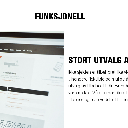
FUNKSJONELL
STORT UTVALG 
Ikke sjelden er tilbehøret like v
tilhengere fleksible og mulige å
utvalg av tilbehør til din Bren
varemerker. Våre forhandlere har
tilbehør og reservedeler til tilh