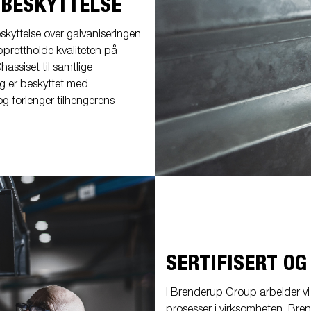
 BESKYTTELSE
skyttelse over galvaniseringen
pprettholde kvaliteten på
hassiset til samtlige
lg er beskyttet med
og forlenger tilhengerens
SERTIFISERT O
I Brenderup Group arbeider vi k
prosesser i virksomheten. Brend