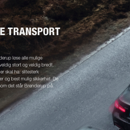
NE TRANSPORT
erup løse alle mulige
veldig stort og veldig bredt.
r skal ha: slitesterk
r og best mulig sikkerhet. De
 som det står Brenderup på.