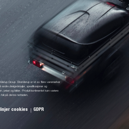
enderup Group. Brenderup er et av flere varemerker
å endre designdetaljer, spesifikasjoner og
jon, priser og bilder. Produktsortimentet kan variere
 feil på denne nettsiden.
linjer cookies
GDPR