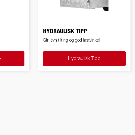
Produktguide elbil
in
Premium og X-line båthengere
Reservdeler
HYDRAULISK TIPP
Kjøreskole
Gir jevn tilting og god lastvinkel
p
Hydraulisk Tipp