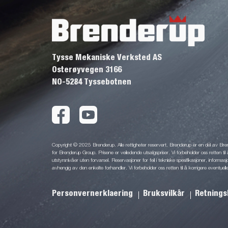
Tysse Mekaniske Verksted AS
Osterøyvegen 3166
NO-5284 Tyssebotnen
Copyright © 2025 Brenderup. Alle rettigheter reservert. Brenderup er en del av Br
for Brenderup Group. Prisene er veiledende utsalgspriser. Vi forbeholder oss retten til 
utstyrsnivåer uten forvarsel. Reservasjoner for feil i tekniske spesifikasjoner, informas
avhengig av den enkelte forhandler. Vi forbeholder oss retten til å korrigere eventuelle
Personvernerklaering
Bruksvilkår
Retnings