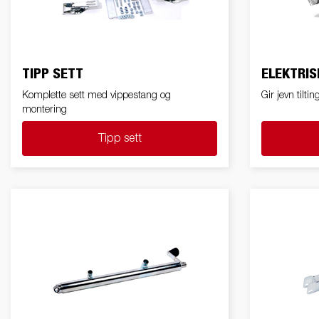
friends
Elektrisk / Lys
Skaphenger
Ekstrakarmer
Tipphenger
Va
Ne
TIPP SETT
ELEKTRIS
Komplette sett med vippestang og
Gir jevn tilti
Påløp bremser
Gulv
Uts
montering
Tipp sett
Hjul/ Felger/
Skvettlapper