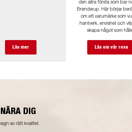
den allra första som bar 
Brenderup. Här börjar berä
om ett varumärke som vux
hantverk, envishet och vilj
skapa något som hålle
Läs mer
Läs om vår resa
 NÄRA DIG
agn av rätt kvalitet.