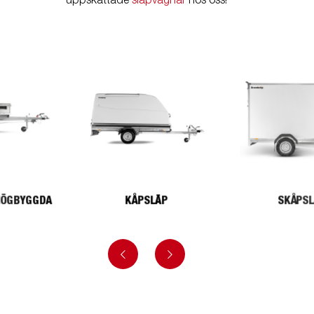
uppskattade
släpvagnar
hos oss!
HÖGBYGGDA
KÅPSLÄP
SKÅPS