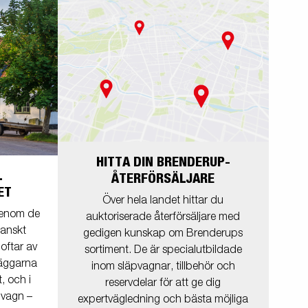
HITTA DIN BRENDERUP-
L
ÅTERFÖRSÄLJARE
ET
Över hela landet hittar du
 genom de
auktoriserade återförsäljare med
danskt
gedigen kunskap om Brenderups
oftar av
sortiment. De är specialutbildade
 väggarna
inom släpvagnar, tillbehör och
t, och i
reservdelar för att ge dig
pvagn –
expertvägledning och bästa möjliga