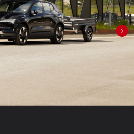
Produktguide Elbil
ill
ning
Premium och X-Line båttrailers
ig,
Reservdelar
bil
Trafikskolan
kit
med
med
ll
ar /
r
ghet