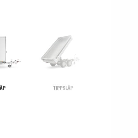
LÄP
TIPPSLÄP
MASKINS