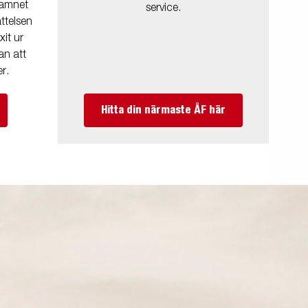
namnet
service.
ttelsen
it ur
an att
r.
Hitta din närmaste ÅF här