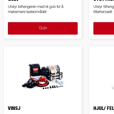
Utstyr bilhengeren med et gulv for å
Utstyr tilhen
maksimere lasteområdet
tilbehørssett
Gulv
VINSJ
HJUL/ FE