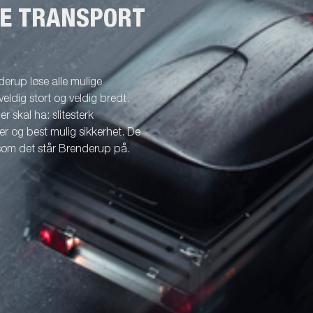
NE TRANSPORT
erup løse alle mulige
veldig stort og veldig bredt.
r skal ha: slitesterk
r og best mulig sikkerhet. De
 som det står Brenderup på.