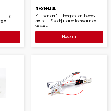
NESEHJUL
 lar deg
Komplement for tilhengere som leveres uten
 og øke
støttehjul. Støttehjulsett er komplett med
klemmebrakett og monteringsmateriale
Vis mer
Nesehjul