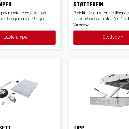
MPER
STØTTEBEIN
lg av monterte og avtakbare
Perfekt når du vil bruke tilhen
or tilhengeren din. Gir god
stabil arbeidsflate uten å måtte 
 letter lasting og lossing av
tilkoblet
Vis mer
tander. Kan brukes med eller
ort.
Lasteramper
Støttebein
SETT
TIPP