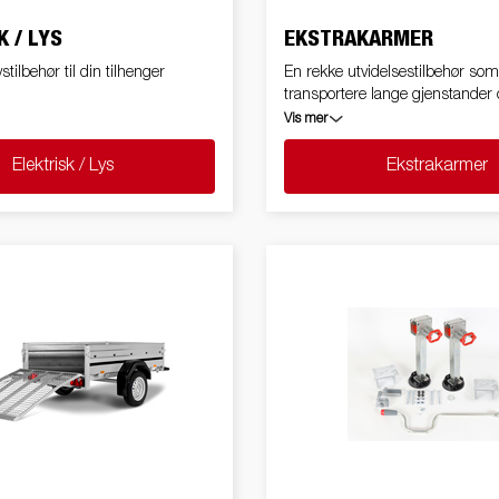
K / LYS
EKSTRAKARMER
ystilbehør til din tilhenger
En rekke utvidelsestilbehør som
transportere lange gjenstander
tilhengertransportvolumet
Vis mer
Elektrisk / Lys
Ekstrakarmer