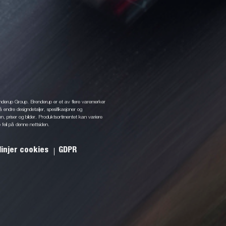
enderup Group. Brenderup er et av flere varemerker
å endre designdetaljer, spesifikasjoner og
jon, priser og bilder. Produktsortimentet kan variere
 feil på denne nettsiden.
linjer cookies
GDPR