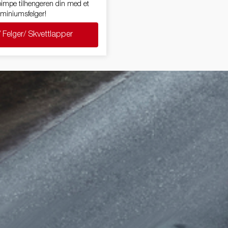
 pimpe tilhengeren din med et
luminiumsfelger!
/ Felger/ Skvettlapper