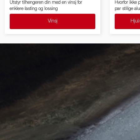
Utstyr tilhengeren din med en vinsj for
Hvorfor ikke
enklere lasting og lossing
par stilige a
Vinsj
Hjul