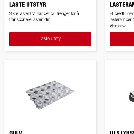
LASTE UTSTYR
LASTERA
Sikre lasten! Vi har det du trenger for å
Et bredt utva
transportere lasten din
lasteramper f
lastevinkel og
Vis mer
tyngre gjens
uten nettingp
Laste utstyr
GULV
UTSTYRS