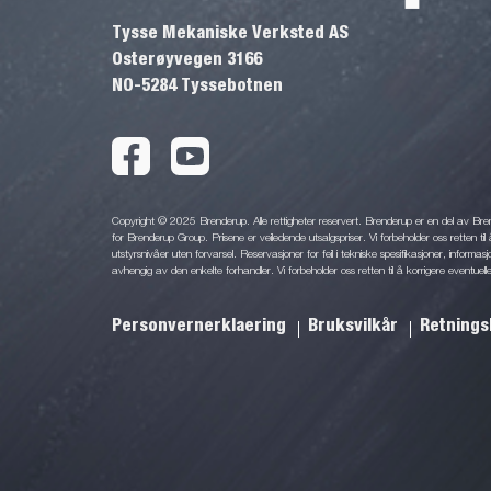
Tysse Mekaniske Verksted AS
Osterøyvegen 3166
NO-5284 Tyssebotnen
Copyright © 2025 Brenderup. Alle rettigheter reservert. Brenderup er en del av Br
for Brenderup Group. Prisene er veiledende utsalgspriser. Vi forbeholder oss retten til 
utstyrsnivåer uten forvarsel. Reservasjoner for feil i tekniske spesifikasjoner, informas
avhengig av den enkelte forhandler. Vi forbeholder oss retten til å korrigere eventuelle
Personvernerklaering
Bruksvilkår
Retnings