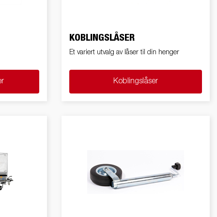
Produktguide elbil
in
Premium og X-line båthengere
KOBLINGSLÅSER
Reservdeler
Et variert utvalg av låser til din henger
Kjøreskole
er
Koblingslåser