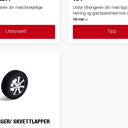
geren din med forskjellige
Utstyr tilhengeren din med tipp 
helning og god lastevinkel hvis d
ting eller laste mindre kjøretøy
Vis mer
Utstyrssett
Tipp
LGER/ SKVETTLAPPER