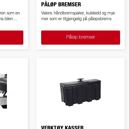
PÅLØP BREMSER
geren som en
Vaiere, håndbremspaker, kuleledd og mye
ha bilen
mer som er tilgjengelig på påløpsbrems
Påløp bremser
VERKTØY KASSER