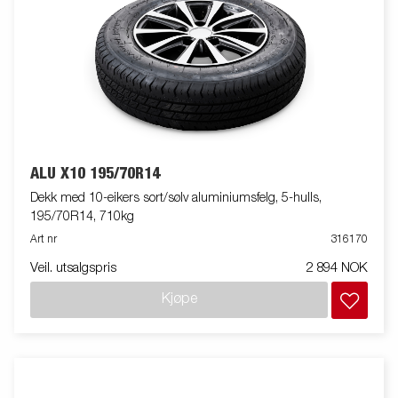
ALU X10 195/70R14
Dekk med 10-eikers sort/sølv aluminiumsfelg, 5-hulls,
195/70R14, 710kg
Art nr
316170
Veil. utsalgspris
2 894 NOK
Kjøpe