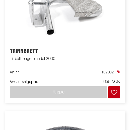
TRINNBRETT
Til båthenger model 2000
Art nr
102382
Veil. utsalgspris
635 NOK
Kjøpe