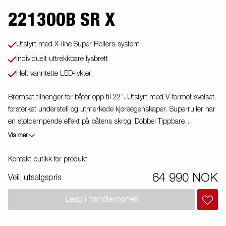
221300B SR X
Utstyrt med X-line Super Rollers-system
Individuelt uttrekkbare lysbrett
Helt vanntette LED-lykter
Bremset tilhenger for båter opp til 22”. Utstyrt med V-formet sveiset,
forsterket understell og utmerkede kjøreegenskaper. Superruller har
en støtdempende effekt på båtens skrog. Dobbel Tippbare
superrullsvugger som automatisk tilpasser seg båtens skrog.
Vis mer
Varmgalvanisert understell sikrer din tilhenger lang holdbarhet. De
elektriske ledningene ligger helt skjult og godt beskyttet inne i
Kontakt butikk for produkt
understellet. Vanntette hjullagre forlenger levetiden. Vinsj og vinsjtårn
64 990 NOK
Veil. utsalgspris
er godt beskyttet og kan reguleres med enkle grep og tilpasses din
båt. Vinsjtårnet er også utstyrt med ekstra sikkerhetswire til bruk når
Legg i handlevognen
du transpor-terer din båt på tilhengeren. De uttrekkbare lysbrettene
med LED-lykter gjør det enklere å bruke båthengeren, gir større