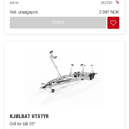
inkluderer brakett og monteringssett. Passer til båthengere og
Art nr
312741
noen andre modeller.
Veil. utsalgspris
2 987 NOK
Kjøpe
KJØLBÅT UTSTYR
Grå for båt 26"