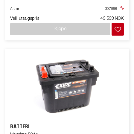
Art nr
307866
Veil. utsalgspris
43 533 NOK
Kjøpe
BATTERI