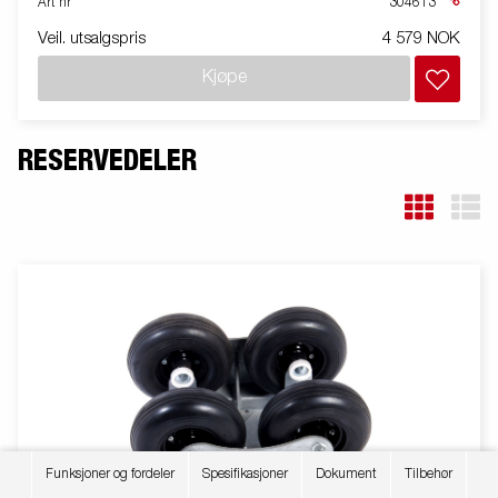
Art nr
304613
Veil. utsalgspris
4 579 NOK
Kjøpe
RESERVEDELER
Funksjoner og fordeler
Spesifikasjoner
Dokument
Tilbehør