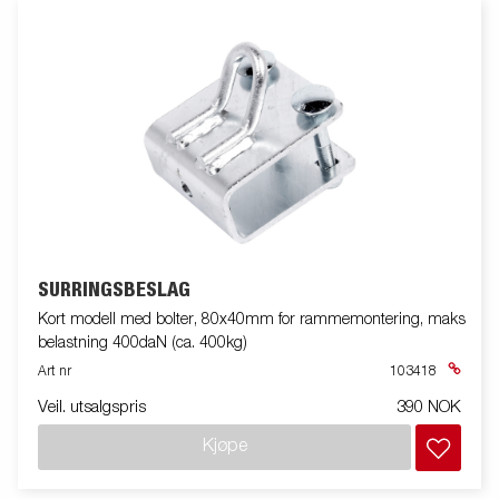
SURRINGSBESLAG
Kort modell med bolter, 80x40mm for rammemontering, maks
belastning 400daN (ca. 400kg)
Art nr
103418
Veil. utsalgspris
390 NOK
Kjøpe