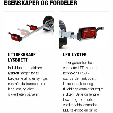
EGENSKAPER OG FORDELER
fleksibilitet og øker sikkerheten på veien. Lyktene er fullstendig
vanntette, inkludert lampehus, kabel og tilkoblingskontakt forseglet i
lykten. Dette gir lengre levetid og reduserte vedlikeholdskostnader.
Bildene er kun tenkt som illustrasjon og kan vise valgfritt
tilleggsutstyr.
UTTREKKBARE
LED-LYKTER
LYSBRETT
Tilhengeren har helt
Individuelt uttrekkbare
vanntette LED-lykter i
lysbrett sørger for at
henhold til IP69K-
baklysene alltid er synlige,
standarden, inkludert
selv når du transporterer
lampehus, kabel og
lang last, og øker
tilkoblingskontakt forseglet
sikkerheten på veien.
i lykten. Dette gir lengre
levetid og reduserte
vedlikeholdskostnader.
LED-teknologien gir et