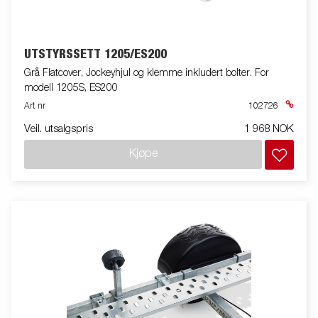
UTSTYRSSETT 1205/ES200
Grå Flatcover, Jockeyhjul og klemme inkludert bolter. For
modell 1205S, ES200
Art nr
102726
Veil. utsalgspris
1 968 NOK
Kjøpe