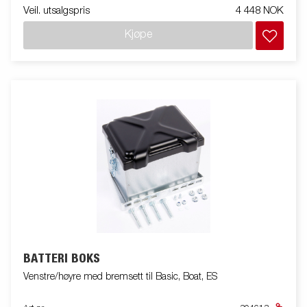
Veil. utsalgspris
4 448 NOK
avstandsstykker.
Kjøpe
BATTERI BOKS
Venstre/høyre med bremsett til Basic, Boat, ES