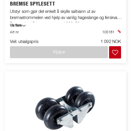
BREMSE SPYLESETT
Utstyr som gjør det enkelt å skylle saltvann ut av
bremsetrommelen ved hjelp av vanlig hageslange og ferskvann.
For en aksel å bremsetrommel 200x50.
Vis flere
Art nr
105181
Veil. utsalgspris
1 092 NOK
Kjøpe