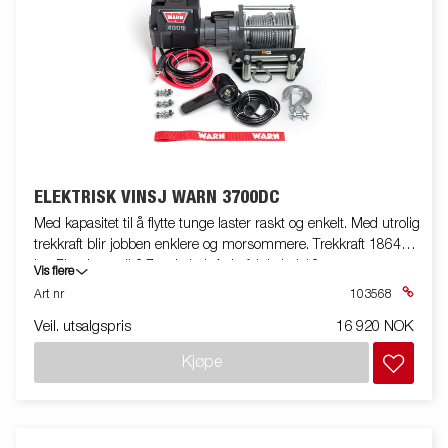
ELEKTRISK VINSJ WARN 3700DC
Med kapasitet til å flytte tunge laster raskt og enkelt. Med utrolig
trekkraft blir jobben enklere og morsommere. Trekkraft 1864
kg, Fjernkontroll 3,7 m kabel. Anbefalt kabel 13 m.
Vis flere
Art nr
103568
Veil. utsalgspris
16 920 NOK
Kjøpe