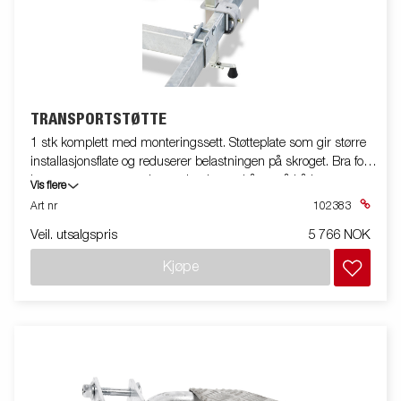
TRANSPORTSTØTTE
1 stk komplett med monteringssett. Støtteplate som gir større
installasjonsflate og reduserer belastningen på skroget. Bra for
lengre transporter og lengre lagring av båten på båthengeren.
Vis flere
Art nr
102383
Veil. utsalgspris
5 766 NOK
Kjøpe