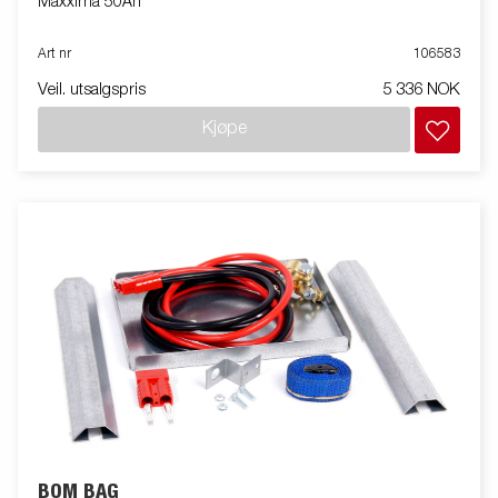
Maxxima 50Ah
Art nr
106583
Veil. utsalgspris
5 336 NOK
Kjøpe
BOM BAG