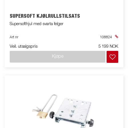
SUPERSOFT KJØLRULLSTILSATS
Supersofthjul med svarta felger
Art nr
108824
Veil. utsalgspris
5 199 NOK
Kjøpe