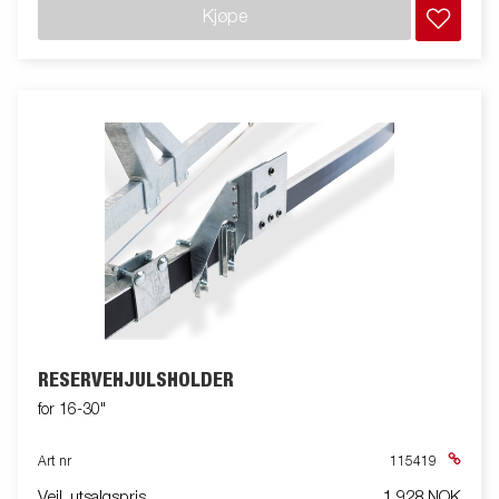
Kjøpe
RESERVEHJULSHOLDER
for 16-30"
Art nr
115419
Veil. utsalgspris
1 928 NOK