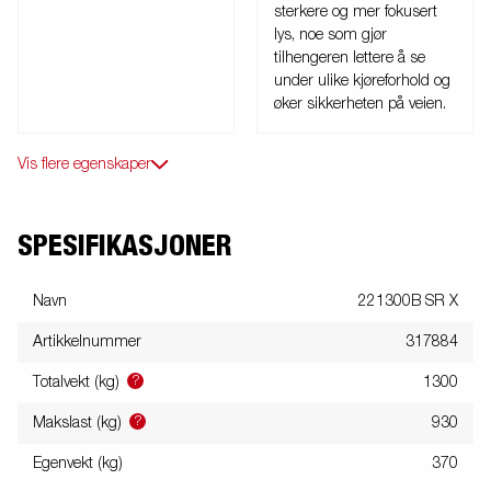
sterkere og mer fokusert
lys, noe som gjør
tilhengeren lettere å se
under ulike kjøreforhold og
øker sikkerheten på veien.
Vis flere egenskaper
SPESIFIKASJONER
Navn
221300B SR X
Artikkelnummer
317884
?
Totalvekt (kg)
1300
?
Makslast (kg)
930
Egenvekt (kg)
370