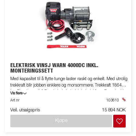
ELEKTRISK VINSJ WARN 4000DC INKL.
MONTERINGSSETT
Med kapasitet til å flytte tunge laster raskt og enkelt. Med utrolig
trekkraft blir jobben enklere og morsommere. Trekkraft 1864
kg, Fjernkontroll 3,7 m kabel. Anbefalt kabel 13 m. Batteripakke
Vis flere
med skuffer og brakett ikke inkludert. Inkl. Mva Monteringssett.
Art nr
103610
Veil. utsalgspris
15 894 NOK
Kjøpe