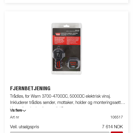
FJERNBETJENING
Trådløs, for Warn 3700-4700DC, 5000DC elektrisk vinsj.
Inkluderer trådløs sender, mottaker, holder og monteringssett.
Kontroller vinsjen fra opptil 15 meter.
Vis flere
Art nr
106517
Veil. utsalgspris
7 614 NOK