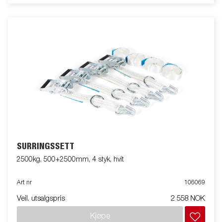
SURRINGSSETT
2500kg, 500+2500mm, 4 styk, hvit
Art nr
106069
Veil. utsalgspris
2 558 NOK
Kjøpe