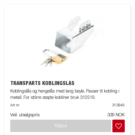
TRANSPARTS KOBLINGSLÅS
Koblingslås og hengelås med lang bøyle. Passer til kobling i
metall. For större støpte kobliner bruk 312519.
Art nr
313945
Veil. utsalgspris
339 NOK
Kjøpe