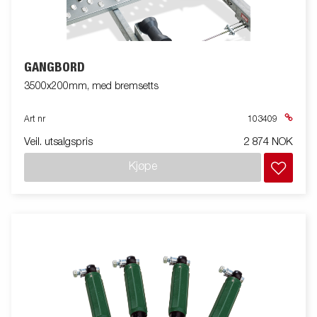
GANGBORD
3500x200mm, med bremsetts
Art nr
103409
Veil. utsalgspris
2 874 NOK
Kjøpe