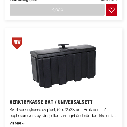
Kjøpe
VERKTØYKASSE BÅT / UNIVERSALSETT
Svart verktøykasse av plast, 52x22x28 cm. Bruk den til å
oppbevare verktøy, vinsj eller surringsbånd når den ikke er i
bruk. Verktøykassen er utstyrt med en lås inkl. to nøkler. Settet
Vis flere