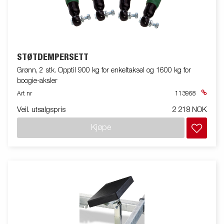
STØTDEMPERSETT
Grønn, 2 stk. Opptil 900 kg for enkeltaksel og 1600 kg for
boogie-aksler
Art nr
113968
Veil. utsalgspris
2 218 NOK
Kjøpe