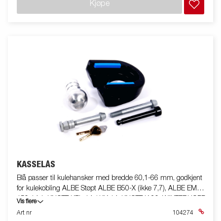
Kjøpe
KASSELÅS
Blå passer til kulehansker med bredde 60,1-66 mm, godkjent
for kulekobling ALBE Støpt ALBE B50-X (ikke 7,7), ALBE EM
150 14,1, KNOTT KFL 14 / KK 14, KNOTT K 20, WINTERHOFF
Vis flere
B50-X S150, WINTERHOFF WW 13/14, WINTERHOFF WW
Art nr
104274
200 støpt, monteringsbolt M12 80 / 98mm + 2