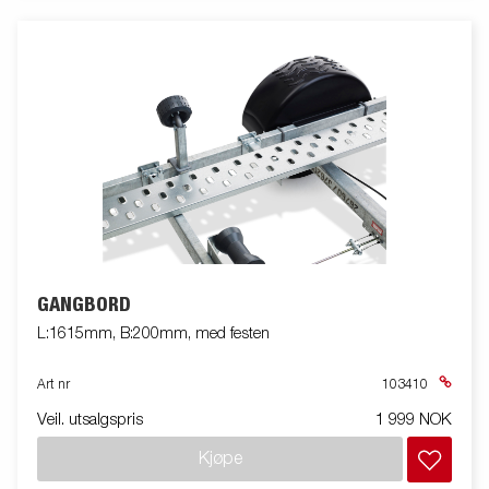
GANGBORD
L:1615mm, B:200mm, med festen
Art nr
103410
Veil. utsalgspris
1 999 NOK
Kjøpe