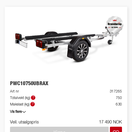
PWC10750UBRAX
Art nr
317265
?
Totalvekt (kg)
750
?
Makslast (kg)
630
Vis flere
Veil. utsalgspris
17 490 NOK