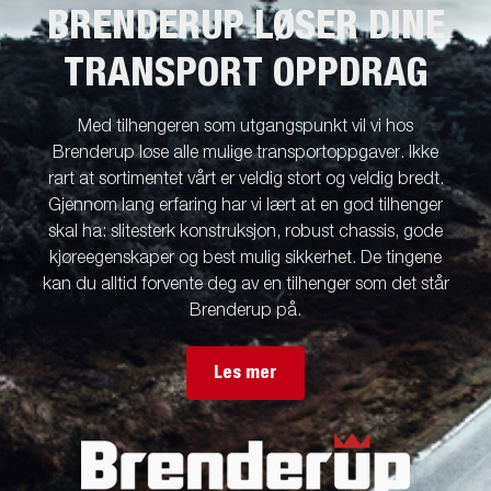
BRENDERUP LØSER DINE
TRANSPORT OPPDRAG
Med tilhengeren som utgangspunkt vil vi hos
Brenderup løse alle mulige transportoppgaver. Ikke
rart at sortimentet vårt er veldig stort og veldig bredt.
Gjennom lang erfaring har vi lært at en god tilhenger
skal ha: slitesterk konstruksjon, robust chassis, gode
kjøreegenskaper og best mulig sikkerhet. De tingene
kan du alltid forvente deg av en tilhenger som det står
Brenderup på.
Les mer