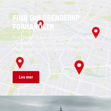
FINN DIN BRENDERUP
FORHANDLER
Noen forhandlere er autoriserte og har opplæring
i Brenderups sortiment. De har ekstra brede
kunnskaper om alt som gjelder tilhengere og
periferiutstyr.
Les mer