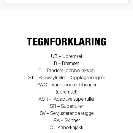
TEGNFORKLARING
UB – Ubremset
B – Bremset
T – Tandem (dobbel akslet)
ST – Slipwaytrailer – Opplagshengere
PWC – Vannscooter tilhenger
(ubremset)
ASR – Adaptive superruller
SR – Superruller
SV – Selvjusterende vugge
RA – Skinner
C – Kano/kajakk