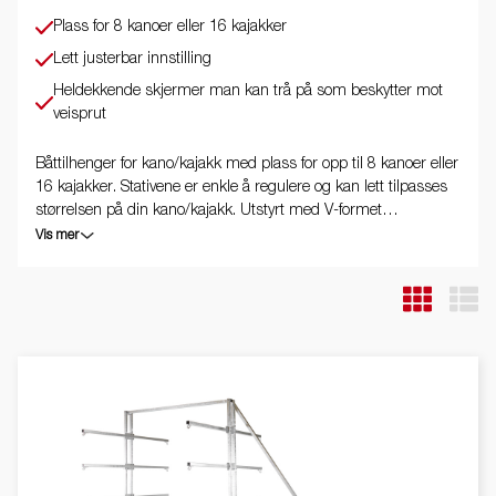
Plass for 8 kanoer eller 16 kajakker
Lett justerbar innstilling
Heldekkende skjermer man kan trå på som beskytter mot
veisprut
Båttilhenger for kano/kajakk med plass for opp til 8 kanoer eller
16 kajakker. Stativene er enkle å regulere og kan lett tilpasses
størrelsen på din kano/kajakk. Utstyrt med V-formet
tilhengerdrag og utmerkede kjøreegenskaper. Varmgalvanisert
Vis mer
understell sikrer din tilhenger lang holdbarhet. De elektriske
ledningene ligger helt skjult og godt beskyttet inne i
tilhengerens understell. Vanntette hjullagre forlenger levetiden.
Båthengeren som er vist på bildet kan ha ekstrautstyr.