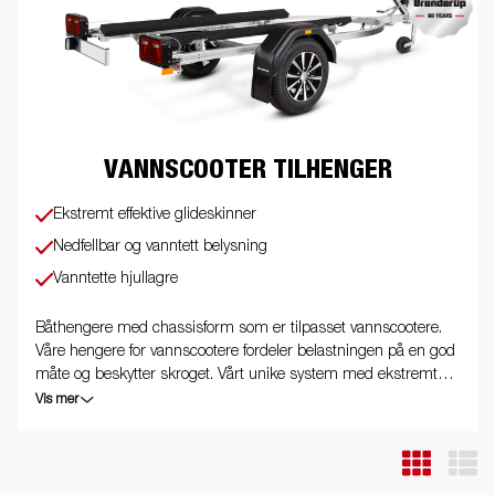
VANNSCOOTER TILHENGER
Ekstremt effektive glideskinner
Nedfellbar og vanntett belysning
Vanntette hjullagre
Båthengere med chassisform som er tilpasset vannscootere.
Våre hengere for vannscootere fordeler belastningen på en god
måte og beskytter skroget. Vårt unike system med ekstremt
effektive glideskinner gjør det enkelt å laste og lesse din
Vis mer
vannscooter. Vognen som er vist på bildet kan ha ekstrautstyr.