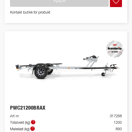
Kjøpe
Kontakt butikk for produkt
PWC21200BRAX
Art nr
317268
?
Totalvekt (kg)
1200
?
Makslast (kg)
890