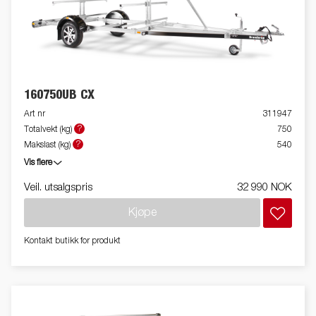
160750UB CX
Art nr
311947
?
Totalvekt (kg)
750
?
Makslast (kg)
540
Vis flere
Veil. utsalgspris
32 990 NOK
Kjøpe
Kontakt butikk for produkt