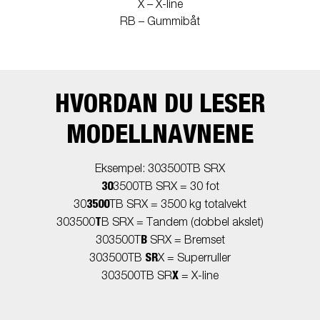
X – X-line
RB – Gummibåt
HVORDAN DU LESER
MODELLNAVNENE
Eksempel: 303500TB SRX
30
3500TB SRX = 30 fot
3500
30
TB SRX = 3500 kg totalvekt
T
303500
B SRX = Tandem (dobbel akslet)
B
303500T
SRX = Bremset
SR
303500TB
X = Superruller
X
303500TB SR
= X-line