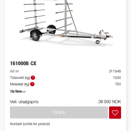
161000B CX
Art nr
311948
?
Totalvekt (kg)
1000
?
Makslast (kg)
760
Vis flere
Veil. utsalgspris
38 990 NOK
Kjøpe
Kontakt butikk for produkt