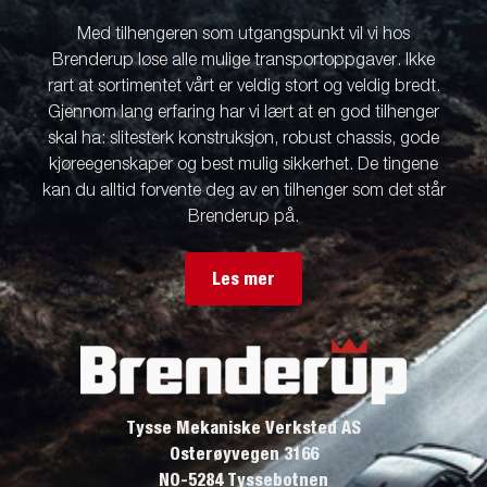
Med tilhengeren som utgangspunkt vil vi hos
Brenderup løse alle mulige transportoppgaver. Ikke
rart at sortimentet vårt er veldig stort og veldig bredt.
Gjennom lang erfaring har vi lært at en god tilhenger
skal ha: slitesterk konstruksjon, robust chassis, gode
kjøreegenskaper og best mulig sikkerhet. De tingene
kan du alltid forvente deg av en tilhenger som det står
Brenderup på.
Les mer
Tysse Mekaniske Verksted AS
Osterøyvegen 3166
NO-5284 Tyssebotnen