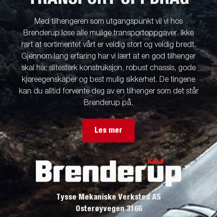
Med tilhengeren som utgangspunkt vil vi hos
Brenderup løse alle mulige transportoppgaver. Ikke
rart at sortimentet vårt er veldig stort og veldig bredt.
Gjennom lang erfaring har vi lært at en god tilhenger
skal ha: slitesterk konstruksjon, robust chassis, gode
kjøreegenskaper og best mulig sikkerhet. De tingene
kan du alltid forvente deg av en tilhenger som det står
Brenderup på.
Les mer
Tysse Mekaniske Verksted AS
Osterøyvegen 3166