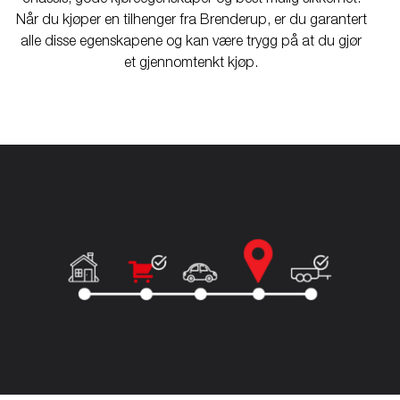
Når du kjøper en tilhenger fra Brenderup, er du garantert
alle disse egenskapene og kan være trygg på at du gjør
et gjennomtenkt kjøp.