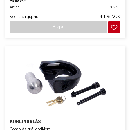
Vis flere
Art nr
107451
Veil. utsalgspris
4 125 NOK
Kjøpe
KOBLINGSLÅS
Combilås grå, godkjent