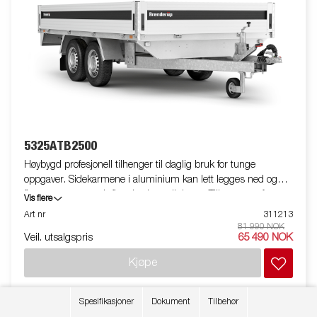
5325ATB2500
Høybygd profesjonell tilhenger til daglig bruk for tunge
oppgaver. Sidekarmene i aluminium kan lett legges ned og
fjernes, noe som gir flere bruksmuligheter. Tilhengeren fungerer
Vis flere
også som en plattform-tilhenger. Kraftige surrefester på
Art nr
311213
tilhengeren gjør det svært enkelt å sikre lasten. Stort
81 990 NOK
Veil. utsalgspris
65 490 NOK
tilbehørsprogram tilgjengelig. Bildene er kun til illustrative
hensikter, og kan vise valgfritt utstyr. Frakt, registrering og
Kjøpe
miljøavgift kan tilkomme.
Spesifikasjoner
Dokument
Tilbehør