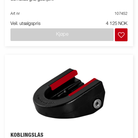
Art nr
107452
Veil. utsalgspris
4 125 NOK
Kjøpe
KOBLINGSLÅS