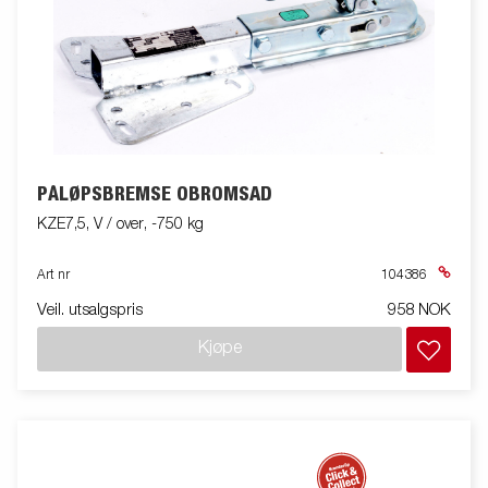
PÅLØPSBREMSE OBROMSAD
KZE7,5, V / over, -750 kg
Art nr
104386
Veil. utsalgspris
958 NOK
Kjøpe