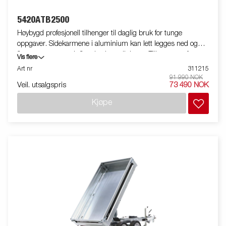
5420ATB2500
Høybygd profesjonell tilhenger til daglig bruk for tunge
oppgaver. Sidekarmene i aluminium kan lett legges ned og
fjernes, noe som gir flere bruksmuligheter. Tilhengeren fungerer
Vis flere
også som en plattform-tilhenger. Kraftige surrefester på
Art nr
311215
tilhengeren gjør det svært enkelt å sikre lasten. Stort
91 990 NOK
Veil. utsalgspris
73 490 NOK
tilbehørsprogram tilgjengelig. Bildene er kun til illustrative
hensikter, og kan vise valgfritt utstyr. Frakt, registrering og
Kjøpe
miljøavgift kan tilkomme.