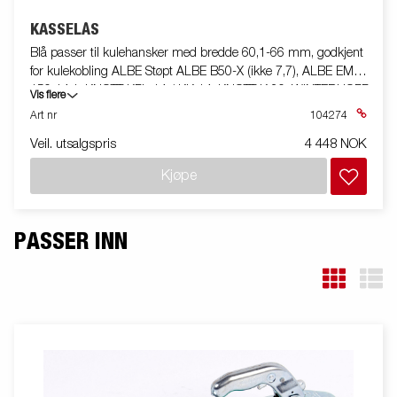
KASSELÅS
Blå passer til kulehansker med bredde 60,1-66 mm, godkjent
for kulekobling ALBE Støpt ALBE B50-X (ikke 7,7), ALBE EM
150 14,1, KNOTT KFL 14 / KK 14, KNOTT K 20, WINTERHOFF
Vis flere
B50-X S150, WINTERHOFF WW 13/14, WINTERHOFF WW
Art nr
104274
200 støpt, monteringsbolt M12 80 / 98mm + 2
Veil. utsalgspris
4 448 NOK
avstandsstykker.
Kjøpe
PASSER INN