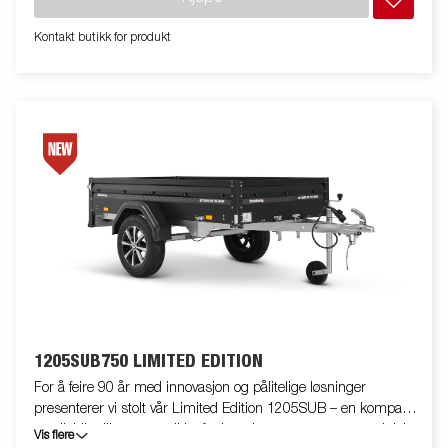
som er motstandsdyktig mot støt. CargoDynamic™ er en svært
fleksibel tilhenger som kommer i en rekke størrelser tilgjengelig
Kontakt butikk for produkt
med enten dører eller rampe. Bildene er kun ment som
illustrasjon og kan vise tilleggsutstyr. Frakt, registrering og
miljøavgift kan tilkomme.
1205SUB750 LIMITED EDITION
For å feire 90 år med innovasjon og pålitelige løsninger
presenterer vi stolt vår Limited Edition 1205SUB – en kompakt
og allsidig tilhenger utviklet for hverdagens eventyr og praktiske
Vis flere