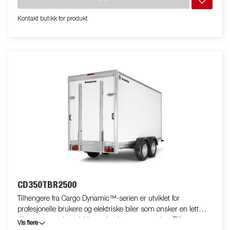
noe som gir raskere og lettere tømming av masser. Tilhengeren
er utstyrt med flere smarte løsninger som standard. Integrert
Kontakt butikk for produkt
oppbevaring for oppkjøringsramper under tilhengeren gjør det
enkelt å ettermontere ramper for trygg og praktisk påkjøring av
maskiner og kjøretøy. Det nye lysbrettet har et skrått design
som reduserer oppsamling av skitt, mens all utvendig
elektronikk er beskyttet for økt holdbarhet og sikkerhet.
Standardutstyret inkluderer nedfellbare og avtakbare
sidekarmer samt hjørnestolper, noe som gir stor fleksibilitet.
Innvendig har tilhengeren seks integrerte surrefester med
gummibelegg, hver godkjent for 500 kg, som holder lasten
sikkert på plass. Utstyr tilhengeren med nettinggrind,
ekstrakarmer, presenning eller annet ekstrautstyr fra vårt brede
utvalg for å gjøre den enda mer funksjonell. Bildene er kun
ment for illustrasjon og kan vise valgfritt utstyr. Frakt,
registrering og miljøavgift kan tilkomme.
CD350TBR2500
Tilhengere fra Cargo Dynamic™-serien er utviklet for
profesjonelle brukere og elektriske biler som ønsker en lett
tilhenger som kan dekke og beskytte varene sine. Tilhengeren
Vis flere