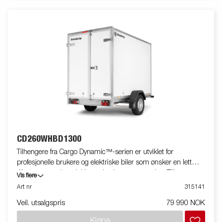
miljøavgift kan tilkomme.
CD260WHBD1300
Tilhengere fra Cargo Dynamic™-serien er utviklet for
profesjonelle brukere og elektriske biler som ønsker en lett
tilhenger som kan dekke og beskytte varene sine. Tilhengeren
Vis flere
har høy lastekapasitet. Utformingen av tilhengeren gir mulighet
Art nr
315141
for full profilering på alle sider av tilhengeren, så man kan
Veil. utsalgspris
79 990 NOK
utnytte tilhengerens fulle annonsepotensial. Laget av et
moderne lettvekts, ikke-økologisk og vanntett bikubemateriale
Kjøpe