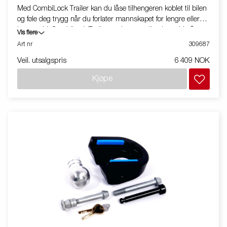
Med CombiLock Trailer kan du låse tilhengeren koblet til bilen
og føle deg trygg når du forlater mannskapet for lengre eller
kortere tid. CombiLock Trailer oppbevares til enhver tid på
Vis flere
tilhengeren, enten som låst på trekkvognen eller låst ved hjelp
Art nr
309687
av en adapterkule når tilhengeren er parkert. Passer kun til
Veil. utsalgspris
6 409 NOK
følgende ballhanske: AL-KO AK 301, 351
Kjøpe