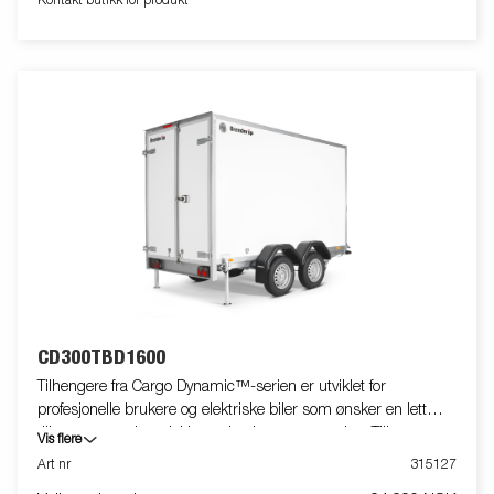
Kontakt butikk for produkt
oppbevaring for oppkjøringsramper under tilhengeren gjør det
enkelt å ettermontere ramper for trygg og praktisk påkjøring av
maskiner og kjøretøy. Det nye lysbrettet har et skrått design
som reduserer oppsamling av skitt, mens all utvendig
elektronikk er beskyttet for økt holdbarhet og sikkerhet.
Standardutstyret inkluderer nedfellbare og avtakbare
sidekarmer samt hjørnestolper, noe som gir stor fleksibilitet.
Innvendig har tilhengeren seks integrerte surrefester med
gummibelegg, hver godkjent for 500 kg, som holder lasten
sikkert på plass. Utstyr tilhengeren med nettinggrind,
ekstrakarmer, presenning eller annet ekstrautstyr fra vårt brede
utvalg for å gjøre den enda mer funksjonell. Bildene er kun
ment for illustrasjon og kan vise valgfritt utstyr. Frakt,
registrering og miljøavgift kan tilkomme.
CD300TBD1600
Tilhengere fra Cargo Dynamic™-serien er utviklet for
profesjonelle brukere og elektriske biler som ønsker en lett
tilhenger som kan dekke og beskytte varene sine. Tilhengeren
Vis flere
har høy lastekapasitet. Utformingen av tilhengeren gir mulighet
Art nr
315127
for full profilering på alle sider av tilhengeren, så man kan