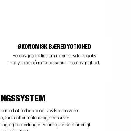
Produktguide - Elbil
Premium og X-line bådtrailere
Reservedele
Køreskole
ØKONOMISK BÆREDYGTIGHED
Forebygge fattigdom uden at yde negativ
indflydelse på miljø og social bæredygtighed.
INGSSYSTEM
e med at forbedre og udvikle alle vores
ne, fastsætter målene og nedskriver
ng og forbedringer. Vi arbejder kontinuerligt