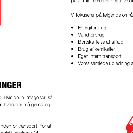
på at minimere det negative af
Vi fokuserer på følgende områ
• Energiforbrug
• Vandforbrug
• Bortskaffelse af affald
• Brug af kemikalier
• Egen intern transport
• Vores samlede udledning 
INGER
 Hvis der er afvigelser, så
or, hvad der må gøres, og
indenfor transport. For at