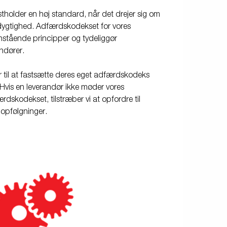
fastholder en høj standard, når det drejer sig om
dygtighed. Adfærdskodekset for vores
enstående principper og tydeliggør
andører.
r til at fastsætte deres eget adfærdskodeks
vis en leverandør ikke møder vores
ærdskodekset, tilstræber vi at opfordre til
opfølgninger.