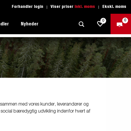
Forhandler login
Viser priser
Inkl. moms
Ekskl. moms
0
0
dler
Nyheder
Produktguide - Fritid
Køreskole
1205 Limited Edition
Produktguide - Båd
Reservedele
eder
ye
Produktguide - Autotransport
il
ger
Produktguide - Erhverv
el
 - sammen med vores kunder, leverandører og
Produktguide - Vandsport
 social bæredygtig udvikling indenfor hvert af
r:
Produktguide - Entreprenør
n