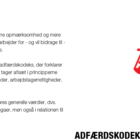
større opmærksomhed og mere
bejder for - og vil bidrage til -
e.
s adfærdskodeks, der forklarer
e tager afsæt i principperne
er, arbejdstagerrettigheder,
res generelle værdier, dvs.
aer, men også i relationen til
ADFÆRDSKODEKS