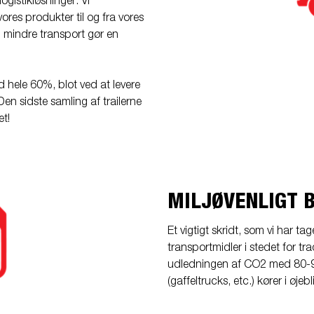
ogistikløsninger. Vi
ores produkter til og fra vores
g mindre transport gør en
d hele 60%, blot ved at levere
 Den sidste samling af trailerne
t!
MILJØVENLIGT 
Et vigtigt skridt, som vi har t
transportmidler i stedet for 
udledningen af CO2 med 80-90%
(gaffeltrucks, etc.) kører i ø