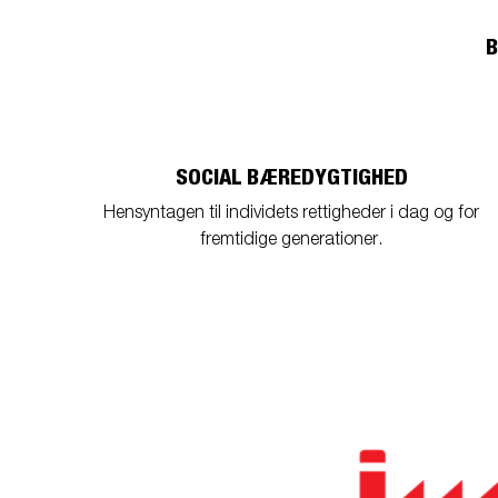
friends
Lukket trailer
Trailer med tip
Va
B
Påløbsbremser
Bundplader
Uds
SOCIAL BÆREDYGTIGHED
Hensyntagen til individets rettigheder i dag og for
fremtidige generationer.
Hjul / Fælge /
Skærme