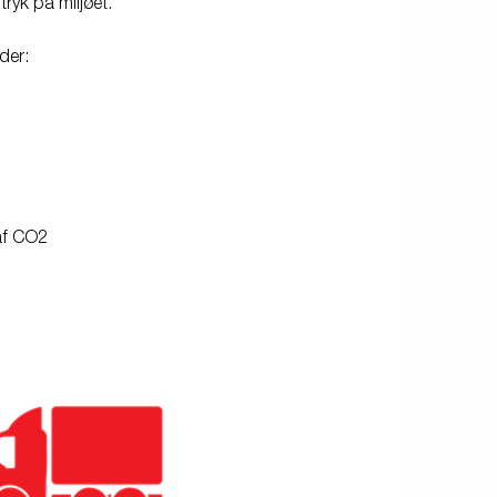
tryk på miljøet.
der:
af CO2