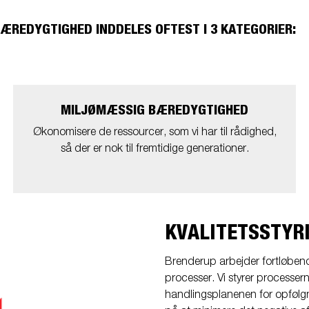
Søsæt båden
Jetski LED
ndsport
Læs din trailer korrekt
ÆREDYGTIGHED INDDELES OFTEST I 3 KATEGORIER:
Korrekt kugletryk
Sikring af båden
tyrskit
Tip
Værktøjskasser
Spil
MILJØMÆSSIG BÆREDYGTIGHED
Økonomisere de ressourcer, som vi har til rådighed,
så der er nok til fremtidige generationer.
KVALITETSSTYR
Brenderup arbejder fortløbend
processer. Vi styrer processer
handlingsplanenen for opfølgni