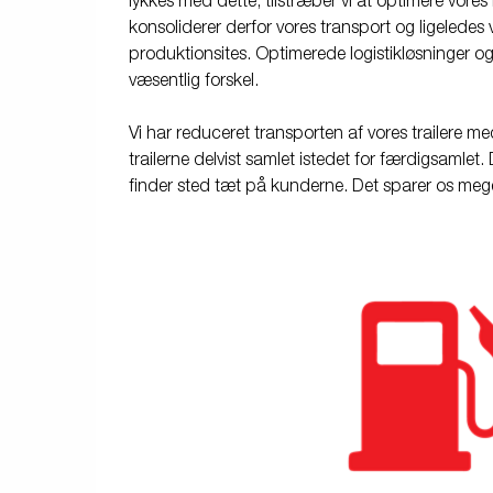
lykkes med dette, tilstræber vi at optimere vores l
konsoliderer derfor vores transport og ligeledes v
produktionsites. Optimerede logistikløsninger o
væsentlig forskel.
Vi har reduceret transporten af vores trailere me
trailerne delvist samlet istedet for færdigsamlet.
finder sted tæt på kunderne. Det sparer os mege