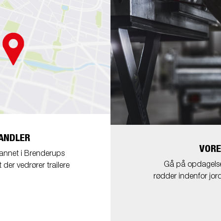
ANDLER
VORE
dannet i Brenderups
Gå på opdagelse i
 der vedrører trailere
rødder indenfor jord