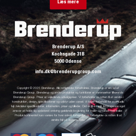
Læs mere
Brenderup A/S
Kochsgade 31B
5000 Odense
info.dk@brenderupgroup.com
Copyright © 2025 Brenderup. Alle rettigheder forbeholdes. Brenderup er en del af
Brenderup Group. Brenderup og andre produkter og funktioner er varemærker tilhørende
Brenderup Group. Priser er vejledende udsalgspriser. Vi forbeholder os retten til at ændre i
konstruktion, design, specifikationer og udstyr uden varsel. Vi tager forbehold for eventuelle
fejl i tekniske specifikationer, information, priser og billeder. Det er til enhver tid brugerens eget
ansvar at holde sig opdateret omkring gældende lovgivning for trailer og kørsel med trailer.
Produktsortimentet kan variere for hver enkelt forhandler. Vi forbeholder os retten til at
ændre fejl på dette website