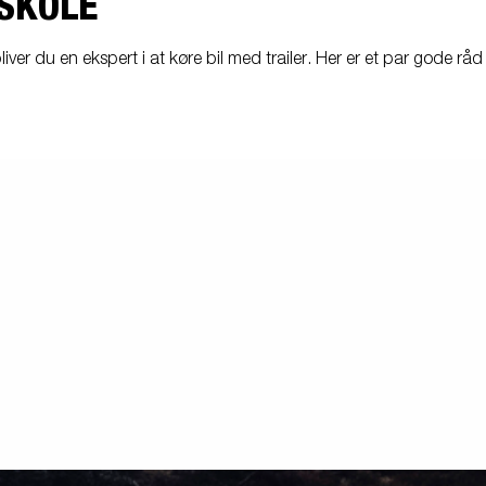
SKOLE
Søsæt båden
Jetski LED
ndsport
Læs din trailer korrekt
ver du en ekspert i at køre bil med trailer. Her er et par gode råd t
Korrekt kugletryk
Sikring af båden
tyrskit
Tip
Værktøjskasser
Spil