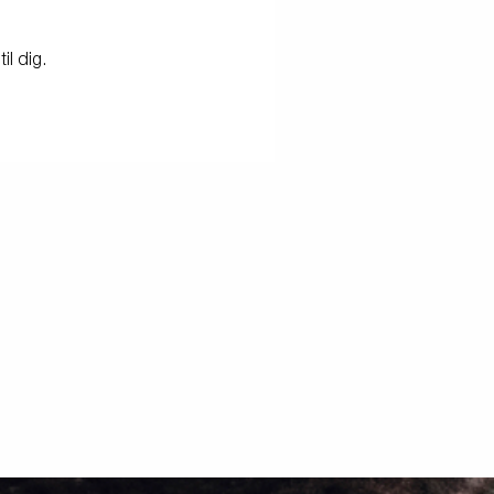
Produktguide - Elbil
Premium og X-line bådtrailere
il dig.
Reservedele
Køreskole