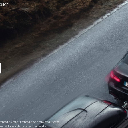
iler!
 Brenderup Group. Brenderup og andre produkter og
r. Vi forbeholder os retten til at ændre i