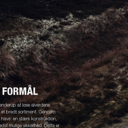
T FORMÅL
enderup at løse alverdens
r et bredt sortiment. Gennem
l have: en stærk konstruktion,
dst mulige sikkerhed. Dette er