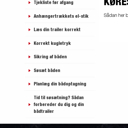
KØRE
Tjekliste før afgang
friends
Lukket trailer
Trailer med tip
Va
Sådan her bli
Anhængertrækkets el-stik
Læs din trailer korrekt
Påløbsbremser
Bundplader
Uds
Korrekt kugletryk
Sikring af båden
Hjul / Fælge /
Søsæt båden
Skærme
Planlæg din bådoptagning
Tid til søsætning? Sådan
forbereder du dig og din
bådtrailer