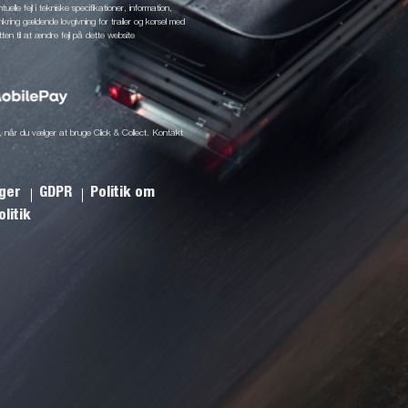
elle fejl i tekniske specifikationer, information,
mkring gældende lovgivning for trailer og kørsel med
tten til at ændre fejl på dette website
ine, når du vælger at bruge Click & Collect. Kontakt
nger
GDPR
Politik om
litik