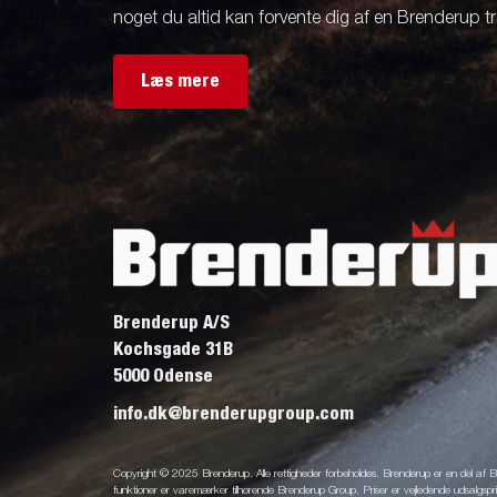
noget du altid kan forvente dig af en Brenderup tra
Læs mere
Brenderup A/S
Kochsgade 31B
5000 Odense
info.dk@brenderupgroup.com
Copyright © 2025 Brenderup. Alle rettigheder forbeholdes. Brenderup er en del af
funktioner er varemærker tilhørende Brenderup Group. Priser er vejledende udsalgsprise