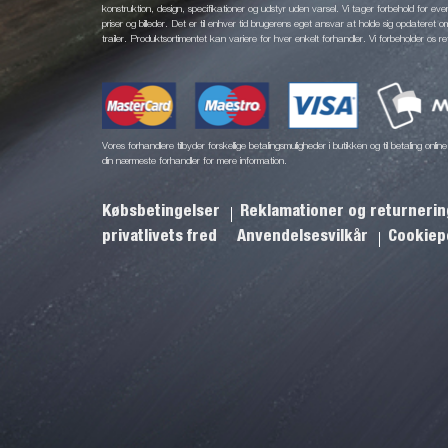
konstruktion, design, specifikationer og udstyr uden varsel. Vi tager forbehold for eventu
priser og billeder. Det er til enhver tid brugerens eget ansvar at holde sig opdateret o
trailer. Produktsortimentet kan variere for hver enkelt forhandler. Vi forbeholder os re
Vores forhandlere tilbyder forskellige betalingsmuligheder i butikken og til betaling onl
din nærmeste forhandler for mere information.
Købsbetingelser
Reklamationer og returneri
privatlivets fred
Anvendelsesvilkår
Cookiepo