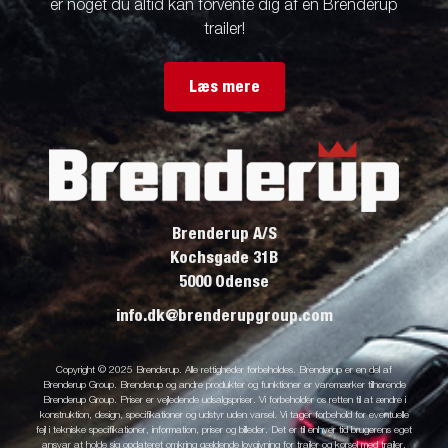
er noget du altid kan forvente dig af en Brenderup
trailer!
Læs mere
Brenderup A/S
Kochsgade 31B
5000 Odense
info.dk@brenderupgroup.com
Copyright © 2025 Brenderup. Alle rettigheder forbeholdes. Brenderup er en del af
Brenderup Group. Brenderup og andre produkter og funktioner er varemærker tilhørende
Brenderup Group. Priser er vejledende udsalgspriser. Vi forbeholder os retten til at ændre i
konstruktion, design, specifikationer og udstyr uden varsel. Vi tager forbehold for eventuelle
fejl i tekniske specifikationer, information, priser og billeder. Det er til enhver tid brugerens eget
ansvar at holde sig opdateret omkring gældende lovgivning for trailer og kørsel med trailer.