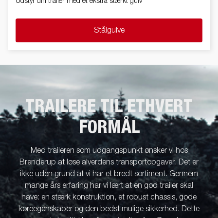
Udstyr din trailer med et ekstra stærkt gulv
Stålgulve
TRAILERE TIL ETHVERT
FORMÅL
Med traileren som udgangspunkt ønsker vi hos
Brenderup at løse alverdens transportopgaver. Det er
ikke uden grund at vi har et bredt sortiment. Gennem
mange års erfaring har vi lært at en god trailer skal
have: en stærk konstruktion, et robust chassis, gode
køreegenskaber og den bedst mulige sikkerhed. Dette