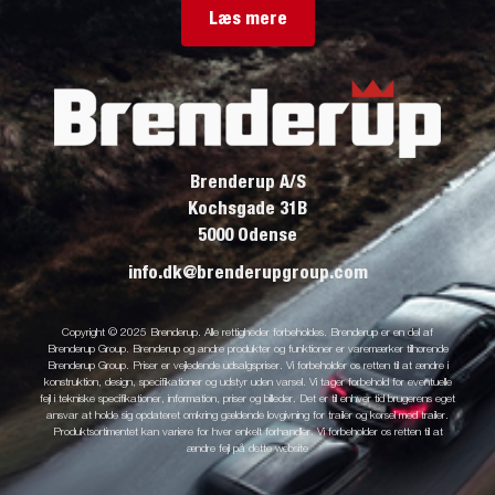
Læs mere
Brenderup A/S
Kochsgade 31B
5000 Odense
info.dk@brenderupgroup.com
Copyright © 2025 Brenderup. Alle rettigheder forbeholdes. Brenderup er en del af
Brenderup Group. Brenderup og andre produkter og funktioner er varemærker tilhørende
Brenderup Group. Priser er vejledende udsalgspriser. Vi forbeholder os retten til at ændre i
konstruktion, design, specifikationer og udstyr uden varsel. Vi tager forbehold for eventuelle
fejl i tekniske specifikationer, information, priser og billeder. Det er til enhver tid brugerens eget
ansvar at holde sig opdateret omkring gældende lovgivning for trailer og kørsel med trailer.
Produktsortimentet kan variere for hver enkelt forhandler. Vi forbeholder os retten til at
ændre fejl på dette website