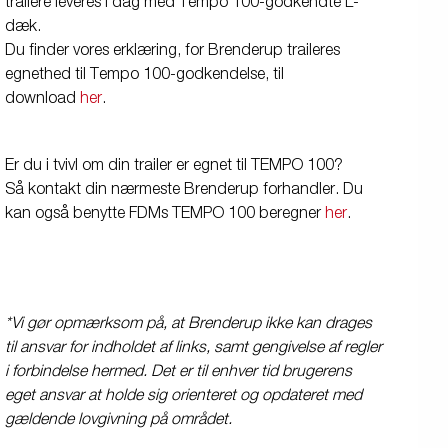
trailere leveres i dag med Tempo 100-godkendte L-
dæk.
Du finder vores erklæring, for Brenderup traileres
egnethed til Tempo 100-godkendelse, til
download
her
.
Er du i tvivl om din trailer er egnet til TEMPO 100?
Så kontakt din nærmeste Brenderup forhandler. Du
kan også benytte FDMs TEMPO 100 beregner
her
.
*Vi gør opmærksom på, at Brenderup ikke kan drages
til ansvar for indholdet af links, samt gengivelse af regler
i forbindelse hermed. Det er til enhver tid brugerens
eget ansvar at holde sig orienteret og opdateret med
gældende lovgivning på området.