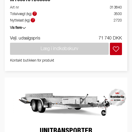
Art nr
313840
?
Totalvægt (kg)
3500
?
Nyttelast (kg)
2720
Vis flere
Vejl. udsalgspris
71 740 DKK
Læg i indkøbskurv
Kontakt butikken for produkt
UNITRANSPORTER