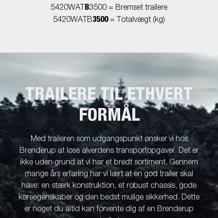
B
5420WAT
3500 = Bremset trailere
3500
5420WATB
= Totalvægt (kg)
TRAILERE TIL ETHVERT
FORMÅL
Med traileren som udgangspunkt ønsker vi hos
Brenderup at løse alverdens transportopgaver. Det er
ikke uden grund at vi har et bredt sortiment. Gennem
mange års erfaring har vi lært at en god trailer skal
have: en stærk konstruktion, et robust chassis, gode
køreegenskaber og den bedst mulige sikkerhed. Dette
er noget du altid kan forvente dig af en Brenderup