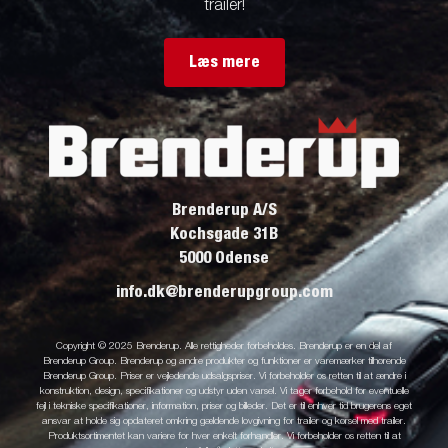
trailer!
Læs mere
Brenderup A/S
Kochsgade 31B
5000 Odense
info.dk@brenderupgroup.com
Copyright © 2025 Brenderup. Alle rettigheder forbeholdes. Brenderup er en del af
Brenderup Group. Brenderup og andre produkter og funktioner er varemærker tilhørende
Brenderup Group. Priser er vejledende udsalgspriser. Vi forbeholder os retten til at ændre i
konstruktion, design, specifikationer og udstyr uden varsel. Vi tager forbehold for eventuelle
fejl i tekniske specifikationer, information, priser og billeder. Det er til enhver tid brugerens eget
ansvar at holde sig opdateret omkring gældende lovgivning for trailer og kørsel med trailer.
Produktsortimentet kan variere for hver enkelt forhandler. Vi forbeholder os retten til at