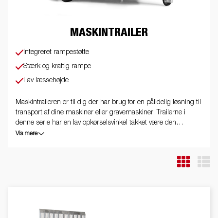
MASKINTRAILER
Integreret rampestøtte
Stærk og kraftig rampe
Lav læssehøjde
Maskintraileren er til dig der har brug for en pålidelig løsning til
transport af dine maskiner eller gravemaskiner. Trailerne i
denne serie har en lav opkørselsvinkel takket være den
ekstraordinære lange rampe. De lange skærme, der også kan
Vis mere
anvendes som trinbræt, gør det nemt for dig at træde ind og
ud af bilen, når den står på traileren. Rampestøtten og det
kraftige næsehjul er standard. Vi gør opmærksom på, at
billederne kan være illustrative, og trailerne kan derfor være vist
med ekstraudstyr.