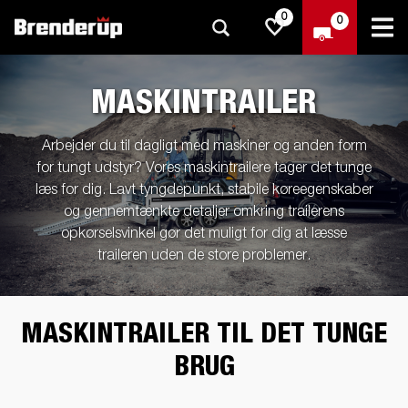
0
0
MASKINTRAILER
Arbejder du til dagligt med maskiner og anden form
for tungt udstyr? Vores maskintrailere tager det tunge
læs for dig. Lavt tyngdepunkt, stabile køreegenskaber
og gennemtænkte detaljer omkring trailerens
opkørselsvinkel gør det muligt for dig at læsse
traileren uden de store problemer.
MASKINTRAILER TIL DET TUNGE
BRUG