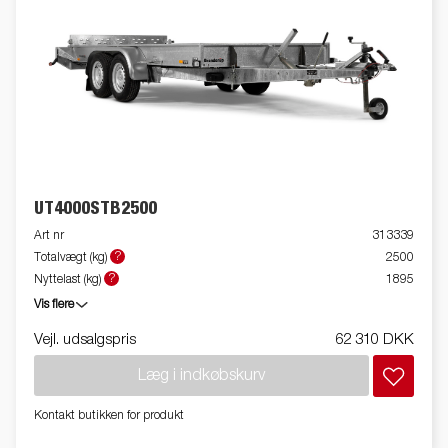
UT4000STB2500
Art nr
313339
?
Totalvægt (kg)
2500
?
Nyttelast (kg)
1895
Vis flere
Vejl. udsalgspris
62 310 DKK
Læg i indkøbskurv
Kontakt butikken for produkt