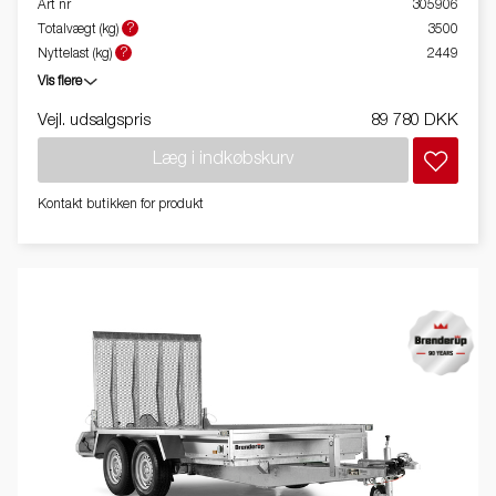
Art nr
305906
?
Totalvægt (kg)
3500
?
Nyttelast (kg)
2449
Vis flere
Vejl. udsalgspris
89 780 DKK
Læg i indkøbskurv
Kontakt butikken for produkt