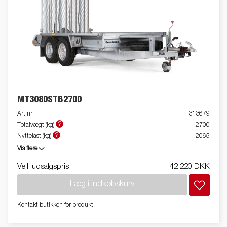
MT3080STB2700
Art nr
313679
?
Totalvægt (kg)
2700
?
Nyttelast (kg)
2065
Vis flere
Vejl. udsalgspris
42 220 DKK
Læg i indkøbskurv
Kontakt butikken for produkt