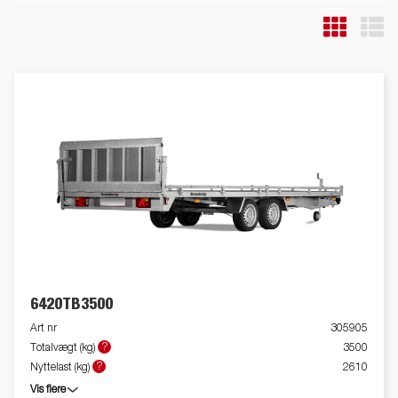
og trailerne kan derfor være vist med ekstraudstyr.
6420TB3500
Art nr
305905
?
Totalvægt (kg)
3500
?
Nyttelast (kg)
2610
Vis flere