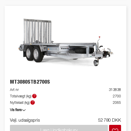
MT3080STB2700S
Art nr
313838
?
Totalvægt (kg)
2700
?
Nyttelast (kg)
2065
Vis flere
Vejl. udsalgspris
52 780 DKK
Læg i indkøbskurv