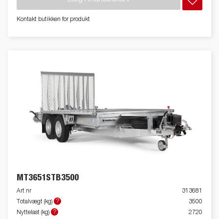
Kontakt butikken for produkt
MT3651STB3500
Art nr
313681
?
Totalvægt (kg)
3500
?
Nyttelast (kg)
2720