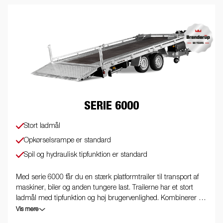
SERIE 6000
Stort ladmål
Opkørselsrampe er standard
Spil og hydraulisk tipfunktion er standard
Med serie 6000 får du en stærk platformtrailer til transport af
maskiner, biler og anden tungere last. Trailerne har et stort
ladmål med tipfunktion og høj brugervenlighed. Kombinerer du
traileren med forskelligt tilbehør, opnår du en yderst fleksibel
Vis mere
trailer. Vi gør opmærksom på, at billederne kan være illustrative,