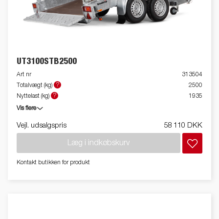
UT3100STB2500
Art nr
313504
?
Totalvægt (kg)
2500
?
Nyttelast (kg)
1935
Vis flere
Vejl. udsalgspris
58 110 DKK
Læg i indkøbskurv
Kontakt butikken for produkt