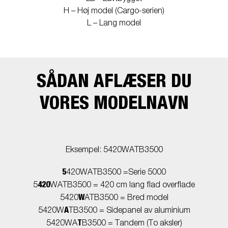
H – Høj model (Cargo-serien)
L – Lang model
SÅDAN AFLÆSER DU
VORES MODELNAVN
Eksempel: 5420WATB3500
5
420WATB3500 =Serie 5000
420
5
WATB3500 = 420 cm lang flad overflade
W
5420
ATB3500 = Bred model
A
5420W
TB3500 = Sidepanel av aluminium
T
5420WA
B3500 = Tandem (To aksler)