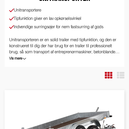
Unitransportere
Tipfunktion giver en lav opkørselsvinkel
Indvendige surringsøjer for nem fastsurring af gods
Unitransporteren er en solid trailer med tipfunktion, og den er
konstrueret til dig der har brug for en trailer til professionelt
brug, så som transport af entreprenørmaskiner, betonblander,
haveredskaber, osv. Bagsmæk med opkørselsrampe og
Vis mere
nedfældede surringsøjer er standard. Vi gør opmærksom på, at
billederne kan være illustrative, og trailerne kan derfor være vist
med ekstraudstyr.