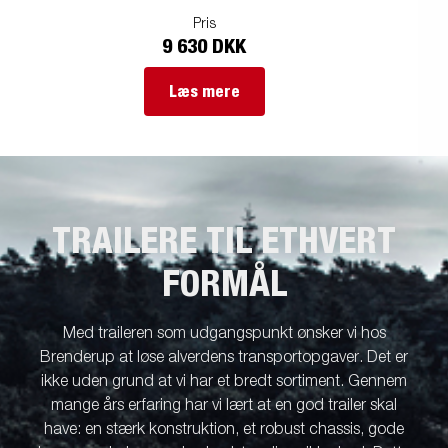
Pris
9 630 DKK
Læs mere
TRAILERE TIL ETHVERT
FORMÅL
Med traileren som udgangspunkt ønsker vi hos
Brenderup at løse alverdens transportopgaver. Det er
ikke uden grund at vi har et bredt sortiment. Gennem
mange års erfaring har vi lært at en god trailer skal
have: en stærk konstruktion, et robust chassis, gode