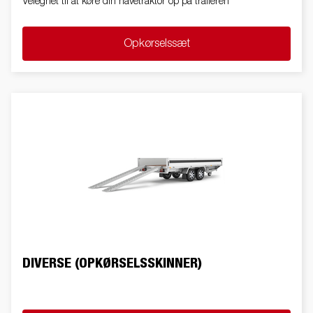
Velegnet til at køre din havetraktor op på traileren
Opkørselssæt
DIVERSE (OPKØRSELSSKINNER)