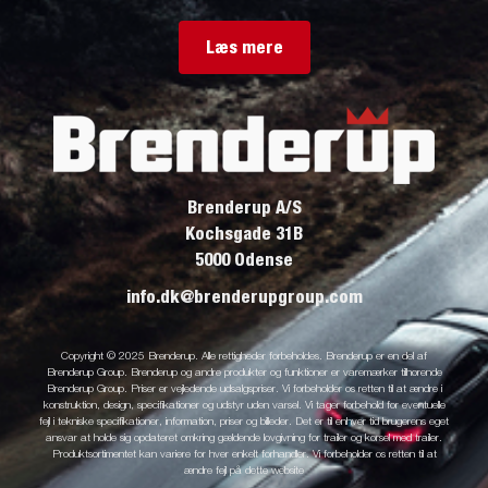
Læs mere
Brenderup A/S
Kochsgade 31B
5000 Odense
info.dk@brenderupgroup.com
Copyright © 2025 Brenderup. Alle rettigheder forbeholdes. Brenderup er en del af
Brenderup Group. Brenderup og andre produkter og funktioner er varemærker tilhørende
Brenderup Group. Priser er vejledende udsalgspriser. Vi forbeholder os retten til at ændre i
konstruktion, design, specifikationer og udstyr uden varsel. Vi tager forbehold for eventuelle
fejl i tekniske specifikationer, information, priser og billeder. Det er til enhver tid brugerens eget
ansvar at holde sig opdateret omkring gældende lovgivning for trailer og kørsel med trailer.
Produktsortimentet kan variere for hver enkelt forhandler. Vi forbeholder os retten til at
ændre fejl på dette website