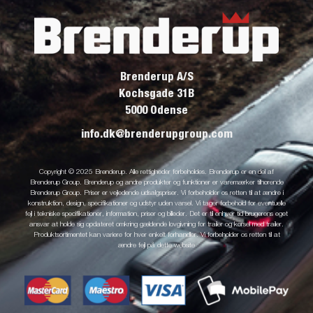
Brenderup A/S
Kochsgade 31B
5000 Odense
info.dk@brenderupgroup.com
Copyright © 2025 Brenderup. Alle rettigheder forbeholdes. Brenderup er en del af
Brenderup Group. Brenderup og andre produkter og funktioner er varemærker tilhørende
Brenderup Group. Priser er vejledende udsalgspriser. Vi forbeholder os retten til at ændre i
konstruktion, design, specifikationer og udstyr uden varsel. Vi tager forbehold for eventuelle
fejl i tekniske specifikationer, information, priser og billeder. Det er til enhver tid brugerens eget
ansvar at holde sig opdateret omkring gældende lovgivning for trailer og kørsel med trailer.
Produktsortimentet kan variere for hver enkelt forhandler. Vi forbeholder os retten til at
ændre fejl på dette website