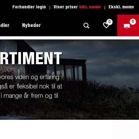
Forhandler login
Viser priser
Inkl. moms
Ekskl. moms
0
0
dler
Nyheder
ORTIMENT
Produktguide - Fritid
Køreskole
1205 Limited Edition
res viden og erfaring
Produktguide - Båd
Reservedele
eder
ye
å er fleksibel nok til at
Produktguide - Autotransport
i mange år frem og til
il
ger
Produktguide - Erhverv
el
Produktguide - Vandsport
r:
Produktguide - Entreprenør
n