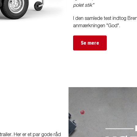
polet stik”
I den samlede test indtog B
anmærkningen "God".
Se mere
trailer. Her er et par gode råd