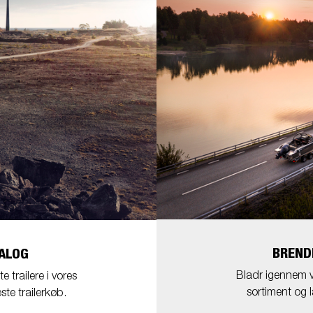
BREND
ALOG
Bladr igennem vo
 trailere i vores
sortiment og l
ste trailerkøb.