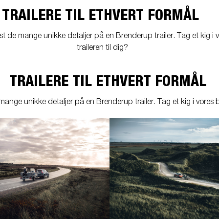
Søsæt båden
Jetski LED
ndsport
TRAILERE TIL ETHVERT FORMÅL
Læs din trailer korrekt
Korrekt kugletryk
 de mange unikke detaljer på en Brenderup trailer. Tag et kig i vor
Sikring af båden
traileren til dig?
tyrskit
Tip
Værktøjskasser
Spil
TRAILERE TIL ETHVERT FORMÅL
ge unikke detaljer på en Brenderup trailer. Tag et kig i vores bred