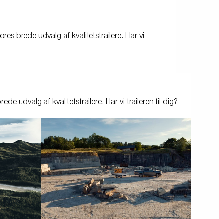
Produktguide - Elbil
Premium og X-line bådtrailere
es brede udvalg af kvalitetstrailere. Har vi
Reservedele
Køreskole
e udvalg af kvalitetstrailere. Har vi traileren til dig?