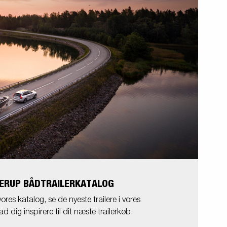
ERUP BÅDTRAILERKATALOG
res katalog, se de nyeste trailere i vores
ad dig inspirere til dit næste trailerkøb.