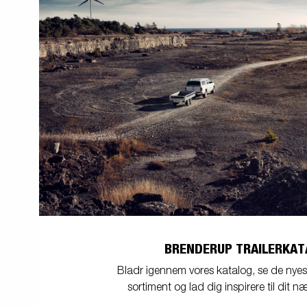
BRENDERUP TRAILERKAT
Bladr igennem vores katalog, se de nyeste
sortiment og lad dig inspirere til dit næ