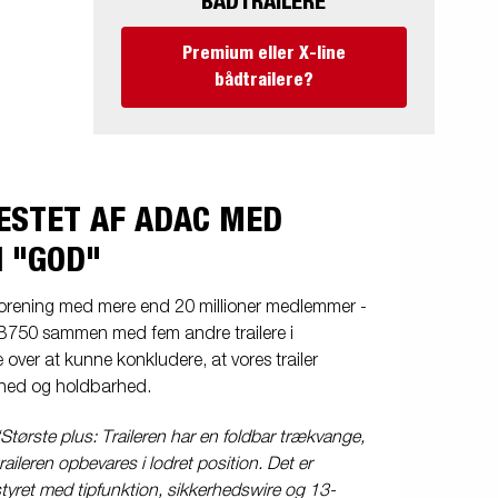
BÅDTRAILERE
Premium eller X-line
bådtrailere?
TESTET AF ADAC MED
 "GOD"
forening med mere end 20 millioner medlemmer -
B750 sammen med fem andre trailere i
 over at kunne konkludere, at vores trailer
erhed og holdbarhed.
“Største plus: Traileren har en foldbar trækvange,
ileren opbevares i lodret position. Det er
dstyret med tipfunktion, sikkerhedswire og 13-