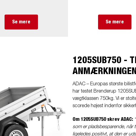
Se mere
Se mere
1205SUB750 - 
ANMÆRKNINGEN
ADAC – Europas største bilist
har testet Brenderup 1205SU
vægtklassen 750kg. Vi er stolte
scorede højest indenfor sikk
Om 1205SUB750 skrev ADAC:
som er pladsbesparende, når tra
ligeledes positivt, at den er u