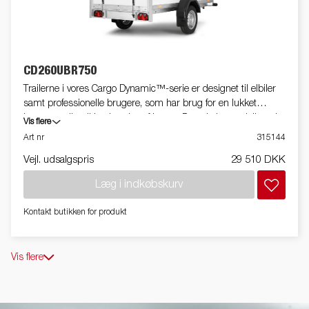
CD260UBR750
Trailerne i vores Cargo Dynamic™-serie er designet til elbiler
samt professionelle brugere, som har brug for en lukket
letvægtstrailer til beskyttelse af lasten. De enkelte modeller yder
Vis flere
dig en høj lastekapacitet, og grundet trailernes design har du
Art nr
315144
mulighed for at profilere alle sider med netop dit
Vejl. udsalgspris
29 510 DKK
reklamebudskab. Bygget af et moderne vandafvisende, slagfast,
letvægts-honeycomb-materiale. Med et udvalg af forskellige
Læg i indkøbskurv
vægtklasser og modeller der er udstyret med enten døre eller
rampe, får du en yderst fleksibel trailer med vores Cargo
Kontakt butikken for produkt
Dynamic™-serie. Traileren på billedet kan være vist med
ekstraudstyr.
Vis flere