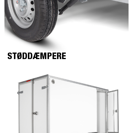
STØDDÆMPERE