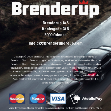
Brenderup A/S
Kochsgade 31B
5000 Odense
info.dk@brenderupgroup.com
Copyright © 2025 Brenderup. Alle rettigheder forbeholdes. Brenderup er en del af
Brenderup Group. Brenderup og andre produkter og funktioner er varemærker tilhørende
Brenderup Group. Priser er vejledende udsalgspriser. Vi forbeholder os retten til at ændre i
konstruktion, design, specifikationer og udstyr uden varsel. Vi tager forbehold for eventuelle
fejl i tekniske specifikationer, information, priser og billeder. Det er til enhver tid brugerens eget
ansvar at holde sig opdateret omkring gældende lovgivning for trailer og kørsel med trailer.
Produktsortimentet kan variere for hver enkelt forhandler. Vi forbeholder os retten til at
ændre fejl på dette website
Vores forhandlere tilbyder forskellige betalingsmuligheder i butikken og til betaling online, når du