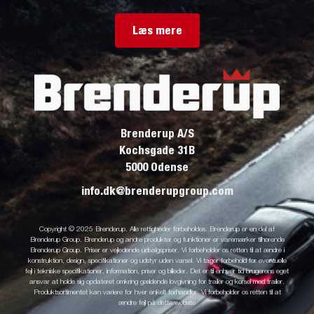
Læs mere
Brenderup A/S
Kochsgade 31B
5000 Odense
info.dk@brenderupgroup.com
Copyright © 2025 Brenderup. Alle rettigheder forbeholdes. Brenderup er en del af
Brenderup Group. Brenderup og andre produkter og funktioner er varemærker tilhørende
Brenderup Group. Priser er vejledende udsalgspriser. Vi forbeholder os retten til at ændre i
konstruktion, design, specifikationer og udstyr uden varsel. Vi tager forbehold for eventuelle
fejl i tekniske specifikationer, information, priser og billeder. Det er til enhver tid brugerens eget
ansvar at holde sig opdateret omkring gældende lovgivning for trailer og kørsel med trailer.
Produktsortimentet kan variere for hver enkelt forhandler. Vi forbeholder os retten til at
ændre fejl på dette website