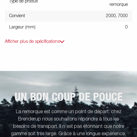
Type de produit
remorque
Convient
2000, 7000
Largeur (mm)
0
Afficher plus de spécifications
UN BON COUP DE POUCE
La remorque est comme un point de départ: chez
Brenderup nous souhaitons répondre à tous les
besoins de transport. Il n'est pas étonnant que notre
gamme soit très large. Grâce à une longue expérience,