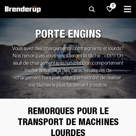
0
PORTE ENGINS
Vous avez des chargements contraignants et lourds?
Nos remorques vous simplifieront la tâche . <br/> Un
seuil de chargement bas, un très bon comportement
routier associés à des caractéristiques de
chargement hors pair, vous permettront de réaliser
vos tâches le plus facilement possible.
REMORQUES POUR LE
TRANSPORT DE MACHINES
LOURDES