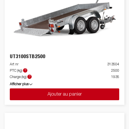
UT3100STB2500
Art nr
313504
?
PTC (kg)
2500
?
Charge (kg)
1935
Afficher plus
Ajouter au panier