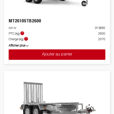
MT2610STB2600
Art nr
313685
?
PTC (kg)
2600
?
Charge (kg)
2070
Afficher plus
Ajouter au panier