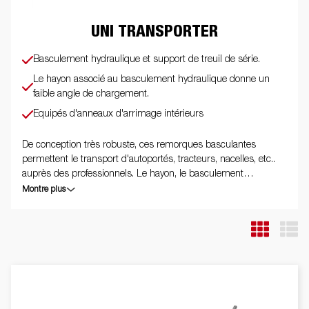
UNI TRANSPORTER
Basculement hydraulique et support de treuil de série.
Le hayon associé au basculement hydraulique donne un
faible angle de chargement.
Equipés d'anneaux d'arrimage intérieurs
De conception très robuste, ces remorques basculantes
permettent le transport d'autoportés, tracteurs, nacelles, etc..
auprès des professionnels. Le hayon, le basculement
hydraulique, le support de treuil et les anneaux d'arrimages
Montre plus
font partie de l'équipement standard. Les images ne sont
données qu'à titre indicatif et peuvent présenter des
équipements optionnels.