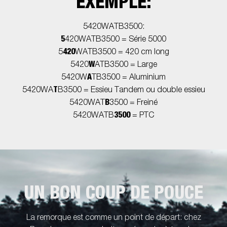
EXEMPLE:
5420WATB3500:
5
420WATB3500 = Série 5000
420
5
WATB3500 = 420 cm long
W
5420
ATB3500 = Large
A
5420W
TB3500 = Aluminium
T
5420WA
B3500 = Essieu Tandem ou double essieu
B
5420WAT
3500 = Freiné
3500
5420WATB
= PTC
UN BON COUP DE POUCE
La remorque est comme un point de départ: chez