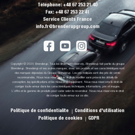
Téléphone: +48 67 253 21 40
Fax: +48 67 253 22 41
Service Clients France
info.fr@brenderupgroup.com
Copyright © 2025 Brenderup. Tous les droits sont réservés. Brenderup fait partie du groupe
Brenderup. Brenderup et ses autres marques, avec ses produits et ses caractéristiques sont
des marques déposées du Groupe Brenderup. Les prix indiqués sont des prix de vente
recommandés. Nous nous réservons le droit de modifier sans préavis les détails de
conception, les spécifications et les niveaux d'équipement. Nous nous réservons le droit de
corriger toute erreur dans les caractéristiques techniques, informations, prix et images.
L’offre et la gamme de produits peut varier selon le revendeur. Nous nous réservons le droit
de corriger toute erreur sur ce site.
Politique de confidentialite
Conditions d'utilisation
Politique de cookies
GDPR