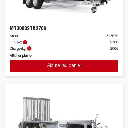
MT3080STB2700
Art nr
313679
?
PTC (kg)
2700
?
Charge (kg)
2065
Afficher plus
Ajouter au panier