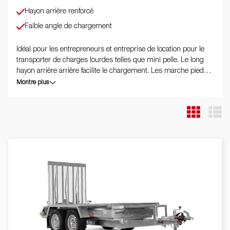
Hayon arrière renforcé
Faible angle de chargement
Idéal pour les entrepreneurs et entreprise de location pour le
transporter de charges lourdes telles que mini pelle. Le long
hayon arrière arrière facilite le chargement. Les marche pieds
et garde boue renforcés facilitent l'accès au chargement. Le
Montre plus
support godet et roue jockey sont de série. Les images ne sont
données qu'à titre indicatif et peuvent présenter des
équipements optionnels.