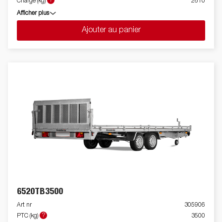
?
Charge (kg)
2610
Afficher plus
Ajouter au panier
6520TB3500
Art nr
305906
?
PTC (kg)
3500