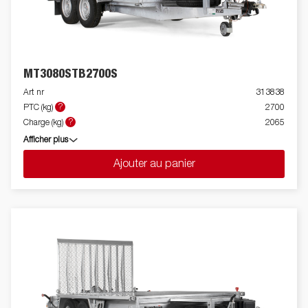
MT3080STB2700S
Art nr
313838
?
PTC (kg)
2700
?
Charge (kg)
2065
Afficher plus
Ajouter au panier