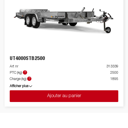
UT4000STB2500
Art nr
313339
?
PTC (kg)
2500
?
Charge (kg)
1895
Afficher plus
Ajouter au panier