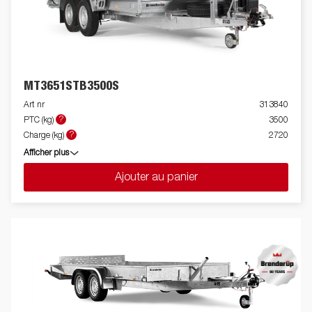
MT3651STB3500S
Art nr
313840
?
PTC (kg)
3500
?
Charge (kg)
2720
Afficher plus
Ajouter au panier