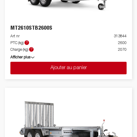
MT2610STB2600S
Art nr
313844
?
PTC (kg)
2600
?
Charge (kg)
2070
Afficher plus
Ajouter au panier