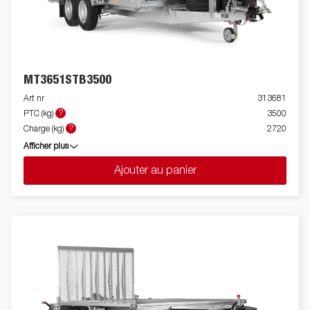
MT3651STB3500
Art nr
313681
?
PTC (kg)
3500
?
Charge (kg)
2720
Afficher plus
Ajouter au panier