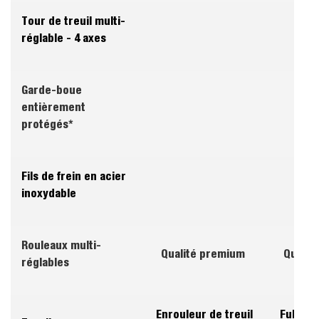
Tour de treuil multi-
réglable - 4 axes
Garde-boue
entièrement
protégés*
Fils de frein en acier
inoxydable
Rouleaux multi-
Qualité premium
Qualit
réglables
Enrouleur de treuil
Fully c