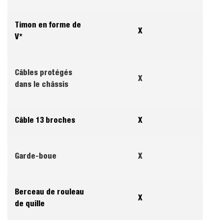
Timon en forme de
X
V*
Câbles protégés
X
dans le châssis
Câble 13 broches
X
Garde-boue
X
Berceau de rouleau
X
de quille