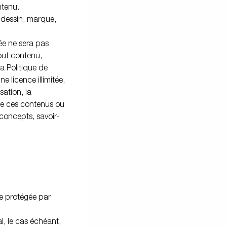
ntenu.
 dessin, marque,
tée ne sera pas
out contenu,
a Politique de
 licence illimitée,
sation, la
n de ces contenus ou
concepts, savoir-
re protégée par
al, le cas échéant,