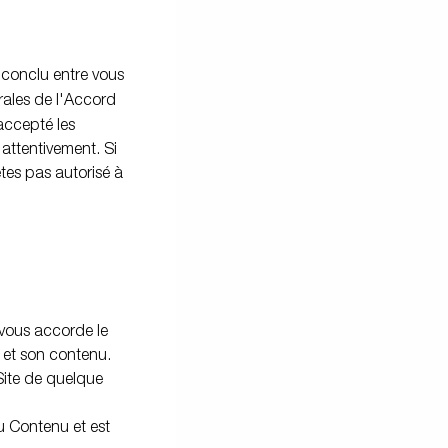
Voitures électriques
s
Premium et X-Line remorques de
bateaux
 conclu entre vous
érales de l'Accord
Pièces de rechange
 accepté les
L'école de conduite
 attentivement. Si
tes /
tes pas autorisé à
ue
vous accorde le
te et son contenu.
Site de quelque
u Contenu et est