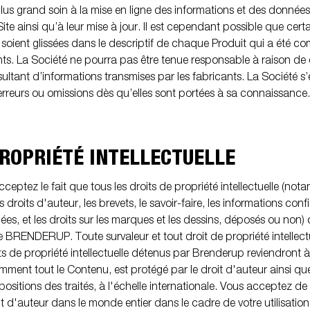
lus grand soin à la mise en ligne des informations et des données 
 Site ainsi qu’à leur mise à jour. Il est cependant possible que cert
 soient glissées dans le descriptif de chaque Produit qui a été 
nts. La Société ne pourra pas être tenue responsable à raison de 
sultant d’informations transmises par les fabricants. La Société s
 erreurs ou omissions dès qu’elles sont portées à sa connaissance.
PROPRIÉTÉ INTELLECTUELLE
ceptez le fait que tous les droits de propriété intellectuelle (no
es droits d'auteur, les brevets, le savoir-faire, les informations confi
es, et les droits sur les marques et les dessins, déposés ou non)
de BRENDERUP. Toute survaleur et tout droit de propriété intellec
roits de propriété intellectuelle détenus par Brenderup reviendro
mment tout le Contenu, est protégé par le droit d'auteur ainsi que 
spositions des traités, à l'échelle internationale. Vous acceptez 
roit d'auteur dans le monde entier dans le cadre de votre utilisatio