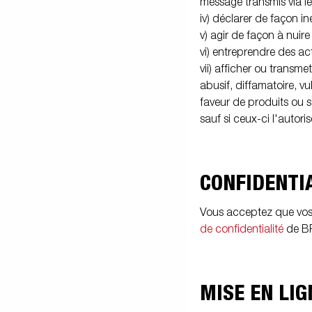
message transmis via le 
iv) déclarer de façon i
v) agir de façon à nuir
vi) entreprendre des act
vii) afficher ou transme
abusif, diffamatoire, vu
faveur de produits ou s
sauf si ceux-ci l'autor
CONFIDENTI
Vous acceptez que vos 
de confidentialité
de B
MISE EN LI