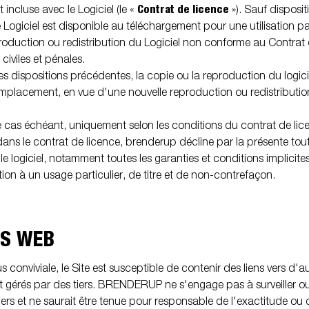
Contrat de licence
ncluse avec le Logiciel (le «
»). Sauf disposi
e Logiciel est disponible au téléchargement pour une utilisation par
oduction ou redistribution du Logiciel non conforme au Contrat 
civiles et pénales.
des dispositions précédentes, la copie ou la reproduction du logici
mplacement, en vue d'une nouvelle reproduction ou redistribution
, le cas échéant, uniquement selon les conditions du contrat de lic
dans le contrat de licence, brenderup décline par la présente tout
e logiciel, notamment toutes les garanties et conditions implicite
n à un usage particulier, de titre et de non-contrefaçon.
ES WEB
 conviviale, le Site est susceptible de contenir des liens vers d'a
et gérés par des tiers. BRENDERUP ne s'engage pas à surveiller o
iers et ne saurait être tenue pour responsable de l'exactitude ou de