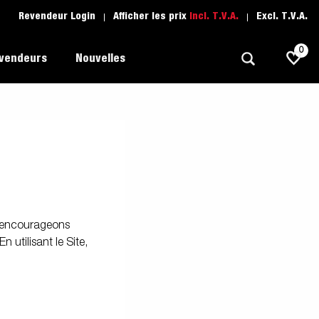
Revendeur Login
Afficher les prix
Incl. T.V.A.
Excl. T.V.A.
0
evendeurs
Nouvelles
Polyvalent
L'école de conduite
1205 Limited Edition
rque
Bateau
Pièces de rechange
Transport de véhicule
s encourageons
pots
Remorques Pour Professionnels
n utilisant le Site,
Sports Nautiques
Remorques Pour Entrepreuneur