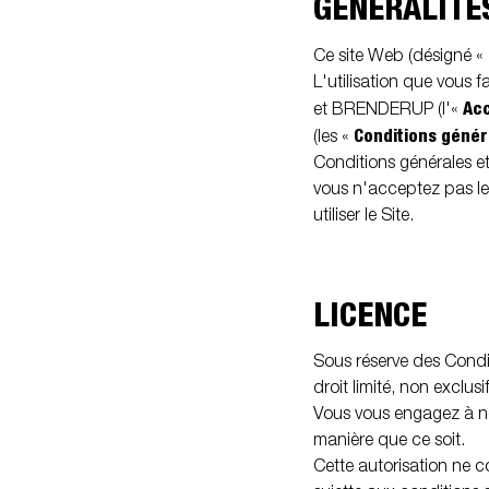
GÉNÉRALITÉ
Voitures électriques
Benne et tri
Ac
Électricité / Feux
Fourgons
Kits d'extension
Roue
Ce site Web (désigné «
benne
na
L'utilisation que vous 
Ac
et BRENDERUP (l'«
Conditions génér
(les «
Conditions générales et
vous n'acceptez pas le
Plancher
Kit accessoire
B
utiliser le Site.
LICENCE
Sous réserve des Cond
droit limité, non exclusi
Vous vous engagez à ne
manière que ce soit.
Cette autorisation ne c