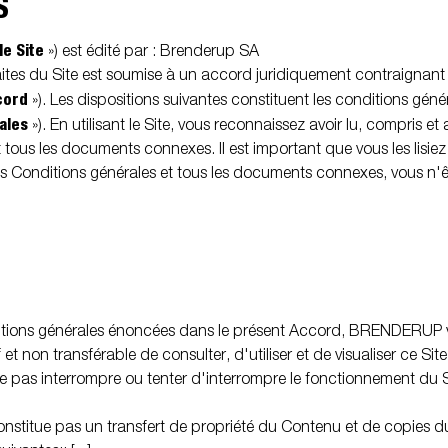
S
Un poids au timon correct
tivités
Équipement de
Rampes de
s jockey
Bequille
le Site
») est édité par : Brenderup SA
utiques
charge
chargement
faites du Site est soumise à un accord juridiquement contraignant
cord
»). Les dispositions suivantes constituent les conditions gén
ales
»). En utilisant le Site, vous reconnaissez avoir lu, compris et
 tous les documents connexes. Il est important que vous les lisiez
Roues / Jan
s Conditions générales et tous les documents connexes, vous n'ê
ennes
Boîtes à outils
Treuils
Garde-bo
itions générales énoncées dans le présent Accord, BRENDERUP 
f et non transférable de consulter, d'utiliser et de visualiser ce Si
 pas interrompre ou tenter d'interrompre le fonctionnement du 
onstitue pas un transfert de propriété du Contenu et de copies d