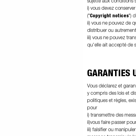
sujette aux conditions su
i) vous devez conserver
Copyright notices
("
") 
ii) vous ne pouvez de q
distribuer ou autrement
iii) vous ne pouvez tran
qu'elle ait accepté de 
GARANTIES 
Vous déclarez et garant
y compris des lois et d
politiques et règles, ex
pour
i) transmettre des mess
ii)vous faire passer po
iii) falsifier ou manipu