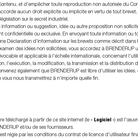
Contenu, et d'empêcher toute reproduction non autorisée du Co
rde aucun droit explicite ou implicite en vertu de tout brevet,
égislation sur le secret industriel.
e information ou suggestion, idée ou autre proposition non sollici
 confidentielle ou exclusive. En envoyant toute information ou t
une Déclaration d'information sur les brevets comme décrit dans l
'examen des idées non sollicitées, vous accordez à BRENDERUP une
évocable et applicable à l'échelle internationale, concernant l'utili
on, l'exécution, la modification, la transmission et la distributio
onvenez également que BRENDERUP est libre d'utiliser les idées, 
 vous nous transmettrez à n'importe quelle fin.
Logiciel
re téléchargé à partir de ce site internet (le «
») est l'œuv
NDERUP et/ou de ses fournisseurs.
l est régie par les conditions du contrat de licence d'utilisateur fin