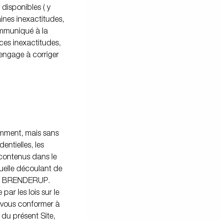
disponibles ( y
aines inexactitudes,
communiqué à la
ces inexactitudes,
’engage à corriger
tamment, mais sans
dentielles, les
 contenus dans le
tuelle découlant de
nt à BRENDERUP.
par les lois sur le
de vous conformer à
n du présent Site,