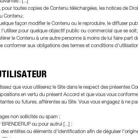
ivantes:: [...]
, pour toutes copies de Contenu téléchargées, les notices de Droi
du Contenu;
uelque façon modifier le Contenu ou le reproduire, le diffuser pub
 l'utiliser pour quelque objectif public ou commercial que se soit;
sférer le Contenu à une autre personne à moins de lui faire part de
se conformer aux obligations des termes et conditions d'utilisatio
UTILISATEUR
issez que vous utiliserez le Site dans le respect des présentes Co
ispositions en vertu du présent Accord et que vous vous conforme
istantes ou futures, afférentes au Site. Vous vous engagez à ne pas u
ages non sollicités ou spam ;
ur BRENDERUP ou pour autrui [...] ;
ler des entêtes ou éléments d'identification afin de déguiser l'ori