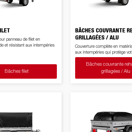
Un poids au timon correct
tivités
Équipement de
Rampes de
s jockey
Bequille
utiques
charge
chargement
ILET
BÂCHES COUVRANTE R
GRILLAGÉES / ALU
ur panneau de filet en
de et résistant aux intempéries
Couverture complète en matéria
Roues / Jan
ennes
Boîtes à outils
Treuils
aux intempéries qui protège vot
Garde-bo
Bâches couvrante reh
Bâches filet
grillagées / Alu