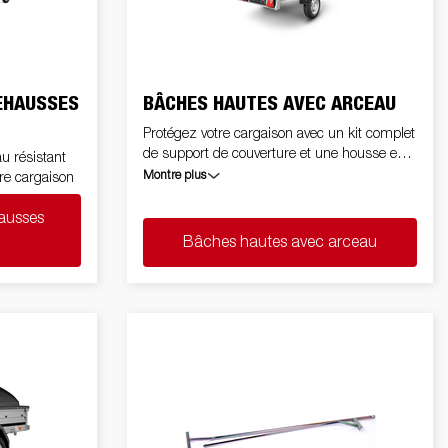
Voitures électriques
s
Premium et X-Line remorques de
bateaux
EHAUSSES
BÂCHES HAUTES AVEC ARCEAU
Pièces de rechange
Protégez votre cargaison avec un kit complet
L'école de conduite
de support de couverture et une housse en
u résistant
tes /
matériau solide et résistant aux intempéries
Montre plus
re cargaison
ue
ausses
Bâches hautes avec arceau