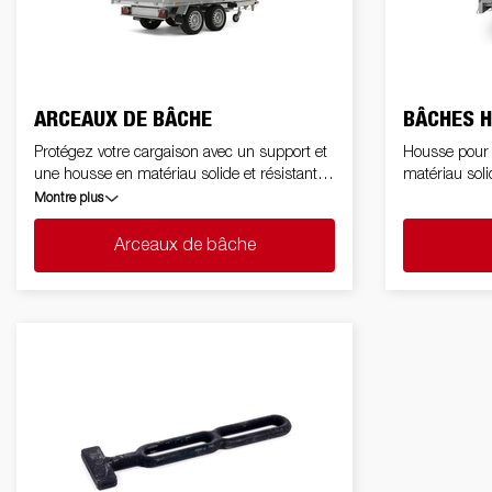
ARCEAUX DE BÂCHE
BÂCHES 
Protégez votre cargaison avec un support et
Housse pour 
une housse en matériau solide et résistant
matériau soli
aux intempéries
Montre plus
Arceaux de bâche