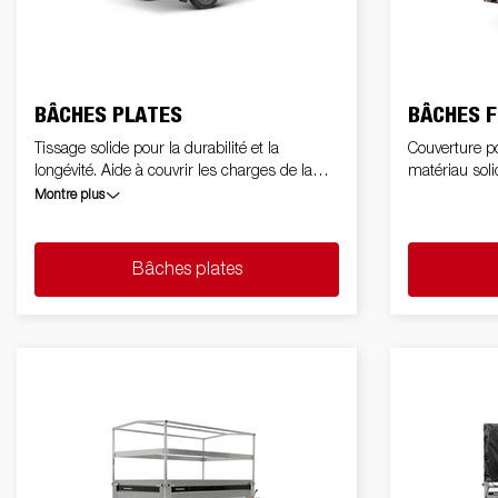
Voitures électriques
Benne et tri
Ac
Électricité / Feux
Fourgons
Kits d'extension
Roue
benne
na
BÂCHES PLATES
BÂCHES F
Tissage solide pour la durabilité et la
Couverture po
longévité. Aide à couvrir les charges de la
matériau soli
Plancher
Kit accessoire
B
remorque
Montre plus
Bâches plates