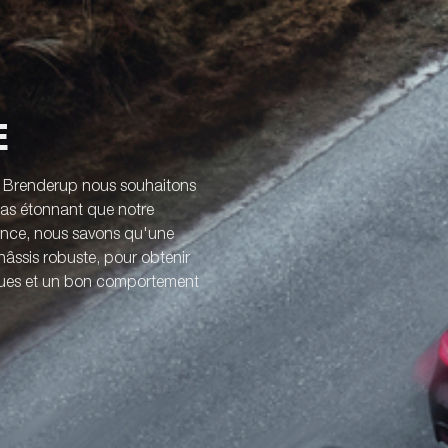
E
z Brenderup nous souhaitons
 pas étonnant que notre
ience, nous savons qu'une
âssis robuste, pour obtenir
iques et un bon comportement