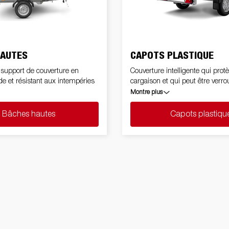
HAUTES
CAPOTS PLASTIQUE
support de couverture en
Couverture intelligente qui prot
de et résistant aux intempéries
cargaison et qui peut être verrou
cadre soudé
Montre plus
Bâches hautes
Capots plastiqu