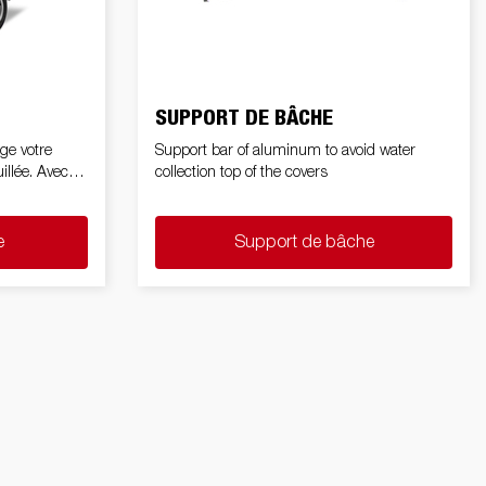
SUPPORT DE BÂCHE
ège votre
Support bar of aluminum to avoid water
illée. Avec
collection top of the covers
e
Support de bâche