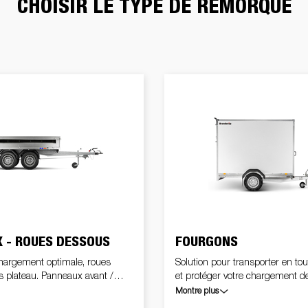
CHOISIR LE TYPE DE REMORQUE
Un poids au timon correct
tivités
Équipement de
Rampes de
s jockey
Bequille
utiques
charge
chargement
Roues / Jan
ennes
Boîtes à outils
Treuils
Garde-bo
 - ROUES DESSOUS
FOURGONS
rgement optimale, roues
Solution pour transporter en tou
 plateau. Panneaux avant /
et protéger votre chargement d
ttables et amovibles, pour
intempéries et des vols
Montre plus
écharger facilement. Le plateau