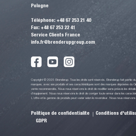
Pologne
Téléphone: +48 67 253 21 40
Fax: +48 67 253 22 41
Service Clients France
info.fr@brenderupgroup.com
Copyright © 2025 Brenderup. Tous les droits sont réservés. Brenderup fait partie 
marques, avec ses produits et ses caractéristiques sont des marques déposées du Gr
vente recommandés. Nous nous réservons le droit de modifier sans préavis les détails 
d'équipement. Nous nous réservons le droit de corriger toute erreur dans les caractéri
L’offre et la gamme de produits peut varier selon le revendeur. Nous nous réservons le 
Politique de confidentialite
Conditions d'utili
GDPR