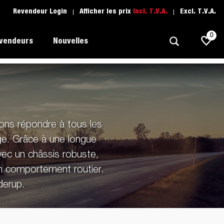
Revendeur Login
Afficher les prix
Incl. T.V.A.
Excl. T.V.A.
0
evendeurs
Nouvelles
Polyvalent
L'école de conduite
1205 Limited Edition
ns répondre à tous les
rque
Bateau
Pièces de rechange
ge. Grâce à une longue
Transport de véhicule
ec un châssis robuste,
pots
Remorques Pour Professionnels
on comportement routier.
derup.
Sports Nautiques
Remorques Pour Entrepreuneur