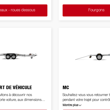
nsformer comme une bonne
 chargement, une fois tous les
eaux - roues dessous
Fourgons
attus.
T DE VÉHICULE
MC
itons à découvrir nos
Souhaitez-vous vous retourner 
rte voiture, aux dimensions
pendant votre trajet pour contrôl
 permettre le transport en
moto? Une solution: une remo
Montre plus
é de véhicules, motos et
pour transporter votre moto. Av