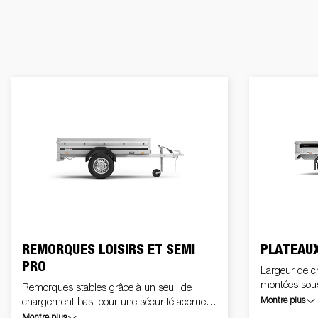
Voitures électriques
Benne et tri
Ac
Électricité / Feux
Fourgons
Kits d'extension
Roue
benne
na
Plancher
Kit accessoire
B
REMORQUES LOISIRS ET SEMI
PLATEAUX
PRO
Largeur de cha
montées sous
Remorques stables grâce à un seuil de
latéraux raba
Montre plus
chargement bas, pour une sécurité accrue,
charger ou d
un chargement aisé et un bon
Montre plus