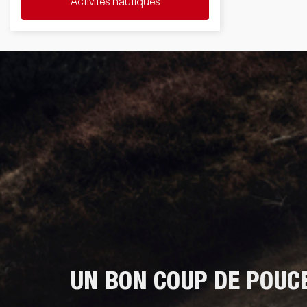
Activités nautiques
souci à de nouveaux plans d’eau et les
explorer à votre gré.
UN BON COUP DE POUC