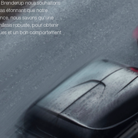
z Brenderup nous souhaitons
 pas étonnant que notre
ience, nous savons qu'une
âssis robuste, pour obtenir
iques et un bon comportement