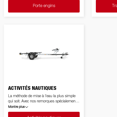
des caractéristiques de chargement hors
scooters.
Porte engins
Tr
pair, vous permettront de réaliser vos tâches
le plus facilement possible.
ACTIVITÉS NAUTIQUES
La méthode de mise à l’eau la plus simple
qui soit. Avec nos remorques spécialemeng
construites pour les scooters des mers, les
Montre plus
kayaks, les canots et les bateaux
pneumatiques,vous pouvez accéder sans