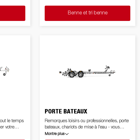
facilement vous-mêmes avec nos bennes
basculantes des matériaux vraiment lourds
Benne et tri benne
tels que le gravier et des machines.
PORTE BATEAUX
tout le temps
Remorques loisirs ou professionnelles, porte
er votre
bateaux, chariots de mise à l'eau - vous
rque conçue
pouvez rapidement et facilement lancer vos
Montre plus
ec plaque de
projets.