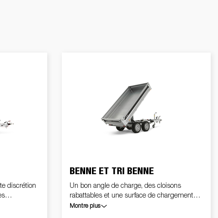
Voitures électriques
s
Premium et X-Line remorques de
bateaux
Pièces de rechange
L'école de conduite
tes /
ue
BENNE ET TRI BENNE
te discrétion
Un bon angle de charge, des cloisons
es
rabattables et une surface de chargement
basculante rendent le travail tellement plus
Montre plus
simple. Vous pouvez même manier