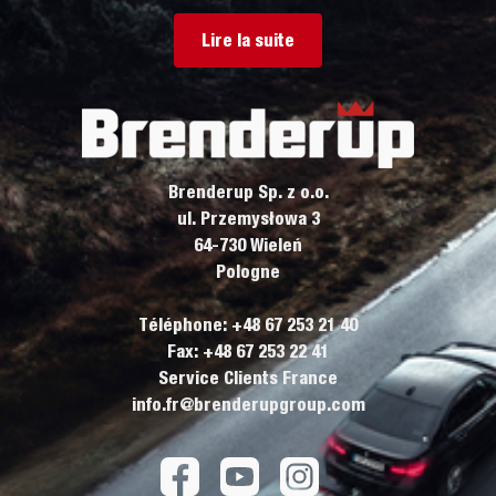
Lire la suite
Brenderup Sp. z o.o.
ul. Przemysłowa 3
64-730 Wieleń
Pologne
Téléphone: +48 67 253 21 40
Fax: +48 67 253 22 41
Service Clients France
info.fr@brenderupgroup.com