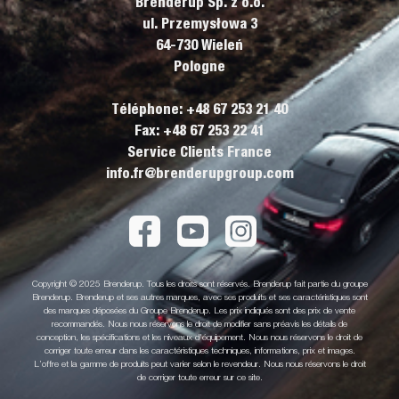
Brenderup Sp. z o.o.
ul. Przemysłowa 3
64-730 Wieleń
Pologne
Téléphone: +48 67 253 21 40
Fax: +48 67 253 22 41
Service Clients France
info.fr@brenderupgroup.com
Copyright © 2025 Brenderup. Tous les droits sont réservés. Brenderup fait partie du groupe
Brenderup. Brenderup et ses autres marques, avec ses produits et ses caractéristiques sont
des marques déposées du Groupe Brenderup. Les prix indiqués sont des prix de vente
recommandés. Nous nous réservons le droit de modifier sans préavis les détails de
conception, les spécifications et les niveaux d'équipement. Nous nous réservons le droit de
corriger toute erreur dans les caractéristiques techniques, informations, prix et images.
L’offre et la gamme de produits peut varier selon le revendeur. Nous nous réservons le droit
de corriger toute erreur sur ce site.