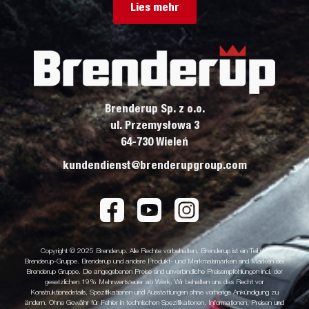
Lies mehr
Brenderup Sp. z o.o.
ul. Przemysłowa 3
64-730 Wieleń
kundendienst@brenderupgroup.com
Copyright © 2025 Brenderup. Alle Rechte vorbehalten. Brenderup ist ein Teil der
Brenderup-Gruppe. Brenderup und andere Produkt- und Merkmalsmarken sind Marken der
Brenderup Gruppe. Die angegebenen Preise sind unverbindliche Preisempfehlungen incl. der
gesetzlichen 19% Mehrwertsteuer ab Werk. Wir behalten uns das Recht vor
Konstruktionsdetails, Spezifikationen und Ausstattungen ohne vorherige Ankündigung zu
ändern. Ohne Gewähr für Fehler in technischen Spezifikationen, Informationen, Preisen und