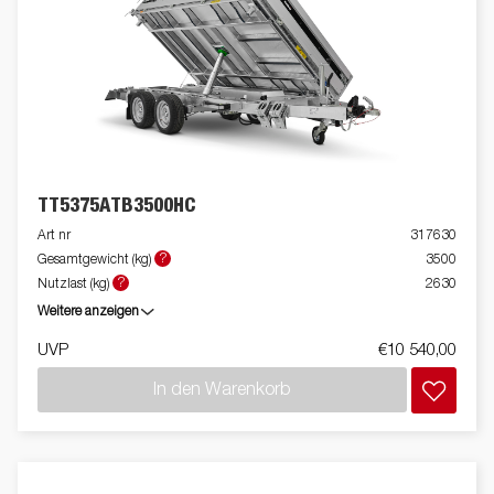
TT5375ATB3500HC
Art nr
317630
?
Gesamtgewicht (kg)
3500
?
Nutzlast (kg)
2630
Weitere anzeigen
UVP
€10 540,00
In den Warenkorb