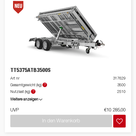
TT5375ATB3500S
Art nr
317629
?
Gesamtgewicht (kg)
3500
?
Nutzlast (kg)
2510
Weitere anzeigen
UVP
€10 285,00
In den Warenkorb