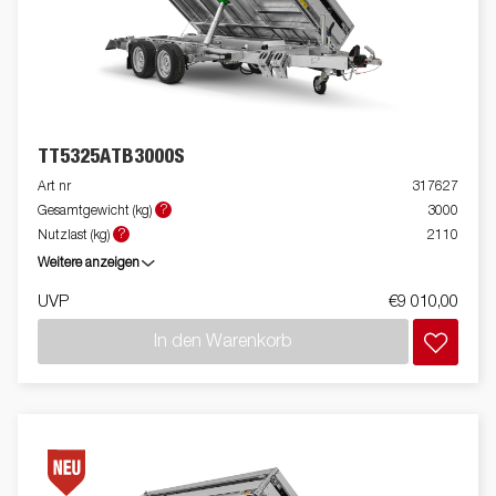
TT5325ATB3000S
Art nr
317627
?
Gesamtgewicht (kg)
3000
?
Nutzlast (kg)
2110
Weitere anzeigen
UVP
€9 010,00
In den Warenkorb