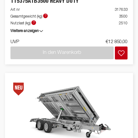
TT5375ATB3500 HEAVY DUTY
Art nr
317633
?
Gesamtgewicht (kg)
3500
?
Nutzlast (kg)
2510
Weitere anzeigen
UVP
€12 850,00
In den Warenkorb