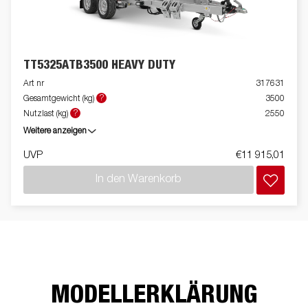
TT5325ATB3500 HEAVY DUTY
Art nr
317631
?
Gesamtgewicht (kg)
3500
?
Nutzlast (kg)
2550
Weitere anzeigen
UVP
€11 915,01
In den Warenkorb
MODELLERKLÄRUNG