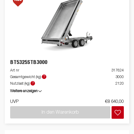
BT5325STB3000
Art nr
317624
?
Gesamtgewicht (kg)
3000
?
Nutzlast (kg)
2120
Weitere anzeigen
UVP
€8 640,00
In den Warenkorb