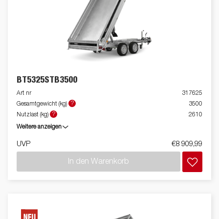
Materialien – von Sand bis Erde – gewährleistet. Die BT5000-
Serie lässt sich mit einer großen Auswahl an Zubehör
individuell anpassen. Die Abbildungen dienen nur zur
Veranschaulichung und können optionale Ausstattung zeigen.
BT5325STB3500
Art nr
317625
?
Gesamtgewicht (kg)
3500
?
Nutzlast (kg)
2610
Weitere anzeigen
UVP
€8 909,99
In den Warenkorb