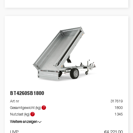
BT4260SB1800
Art nr
317619
?
Gesamtgewicht (kg)
1800
?
Nutzlast (kg)
1345
Weitere anzeigen
UVP
€4 221,00