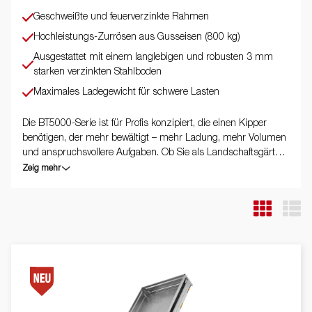
Geschweißte und feuerverzinkte Rahmen
Hochleistungs-Zurrösen aus Gusseisen (800 kg)
Ausgestattet mit einem langlebigen und robusten 3 mm
starken verzinkten Stahlboden
Maximales Ladegewicht für schwere Lasten
Die BT5000-Serie ist für Profis konzipiert, die einen Kipper
benötigen, der mehr bewältigt – mehr Ladung, mehr Volumen
und anspruchsvollere Aufgaben. Ob Sie als Landschaftsgärtner
Kies, Erde oder Pflanzen transportieren oder als
Zeig mehr
Bauunternehmer Holz und Baumaterialien – der BT5000
macht es Ihnen leicht. Dank seiner hohen Kapazität und
Nutzlast mit einem Gesamtgewicht von bis zu 3500 kg ist
dieser Anhänger ein zuverlässiger Partner für Ihre täglichen
Aufgaben. Der robuste Tandemkipper ist mit einer verstärkten
Stahlpritsche und einer leistungsstarken elektrohydraulischen
Kippfunktion für ein sanftes und effizientes Entladen
ausgestattet. Die niedrige Ladehöhe vereinfacht das Beladen,
während der hohe Kippwinkel ein schnelles Entladen aller