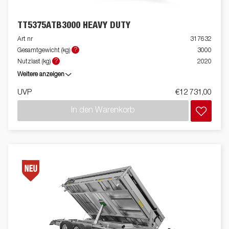
TT5375ATB3000 HEAVY DUTY
Art nr
317632
?
Gesamtgewicht (kg)
3000
?
Nutzlast (kg)
2020
Weitere anzeigen
UVP
€12 731,00
In den Warenkorb