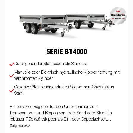
SERIE BT4000
Durchgehender Stahlboden als Standard
Manuelle oder Elektrisch hydraulische Kippvorrichtung mit
verchromten Zylinder
Geschweißtes, feuerverzinktes Vollrahmen-Chassis aus
Stahl
Ein perfekter Begleiter für den Unternehmer zum
Transportieren und Kippen von Erde, Sand oder Kies. Ein
robuster Rückwärtskipper als Ein- oder Doppelachser.
Verstärkter Stahlboden mit manueller oder elektrisch
Zeig mehr
hydraulischer Kippvorrichtung für eine einfache Bedienung.