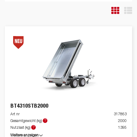
Durch den hohen Kippwinkel der Ladefläche eignet sich der
Anhänger zum Be- und Entladen von Kies, Holz und
Baumaterial. Die Ladehöhe beträgt 660 mm. Klappbare und
abnehmbare Seiten, die montierten Planenknöpfe und die
abnehmbaren Eckpfosten sind serienmäßig. 6 starke
Verzurrösen sind im Stahlboden integriert. Der Anhänger kann
zum z. B. mit einem Kastenaufsatz, einer Hochplane oder
einem der anderen Zubehörteile, die in der Serie 4000 üblich
sind, ausgestattet werden. Der abgebildete Anhänger verfügt
möglicherweise über optional erhältliche Ausstattung.
BT4310STB2000
Art nr
317863
?
Gesamtgewicht (kg)
2000
?
Nutzlast (kg)
1395
Weitere anzeigen