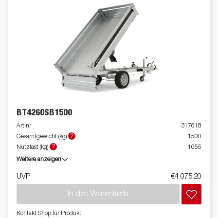
BT4260SB1500
Art nr
317618
?
Gesamtgewicht (kg)
1500
?
Nutzlast (kg)
1055
Weitere anzeigen
UVP
€4 075,20
In den Warenkorb
Kontakt Shop für Produkt