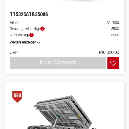
TT5325ATB3500S
Art nr
317692
?
Gesamtgewicht (kg)
3500
?
Nutzlast (kg)
2600
Weitere anzeigen
UVP
€10 030,00
In den Warenkorb