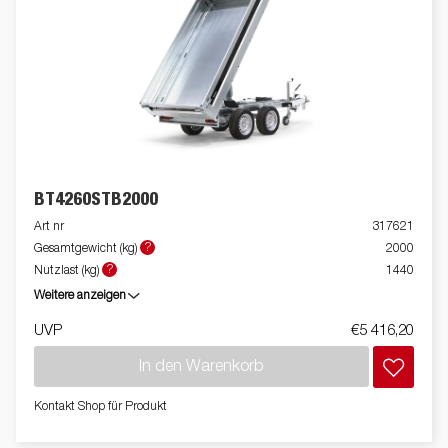
BT4260STB2000
Art nr
317621
?
Gesamtgewicht (kg)
2000
?
Nutzlast (kg)
1440
Weitere anzeigen
UVP
€5 416,20
In den Warenkorb
Kontakt Shop für Produkt