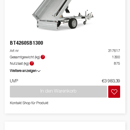
BT4260SB1300
Art nr
317617
?
Gesamtgewicht (kg)
1300
?
Nutzlast (kg)
875
Weitere anzeigen
UVP
€3 983,39
In den Warenkorb
Kontakt Shop für Produkt