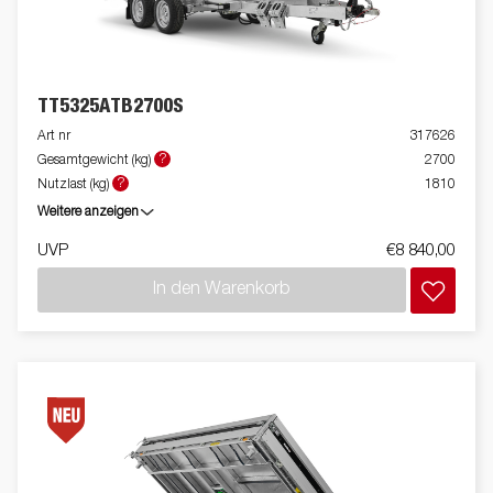
TT5325ATB2700S
Art nr
317626
?
Gesamtgewicht (kg)
2700
?
Nutzlast (kg)
1810
Weitere anzeigen
UVP
€8 840,00
In den Warenkorb