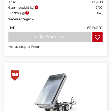
Art nr
317583
?
Gesamtgewicht (kg)
2700
?
Nutzlast (kg)
2045
Weitere anzeigen
UVP
€6 242,39
In den Warenkorb
Kontakt Shop für Produkt