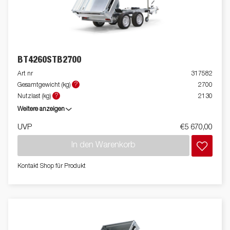
BT4260STB2700
Art nr
317582
?
Gesamtgewicht (kg)
2700
?
Nutzlast (kg)
2130
Weitere anzeigen
UVP
€5 670,00
In den Warenkorb
Kontakt Shop für Produkt