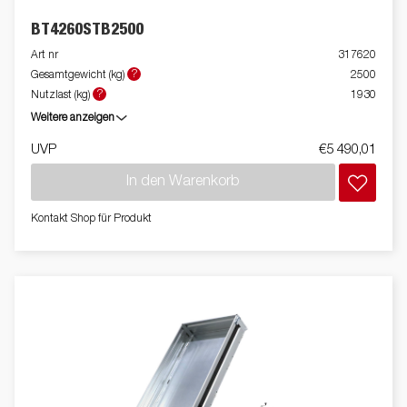
BT4260STB2500
Art nr
317620
?
Gesamtgewicht (kg)
2500
?
Nutzlast (kg)
1930
Weitere anzeigen
UVP
€5 490,01
In den Warenkorb
Kontakt Shop für Produkt