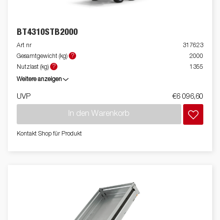
BT4310STB2000
Art nr
317623
?
Gesamtgewicht (kg)
2000
?
Nutzlast (kg)
1355
Weitere anzeigen
UVP
€6 096,60
In den Warenkorb
Kontakt Shop für Produkt