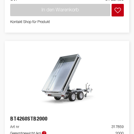
In den Warenkorb
Kontakt Shop für Produkt
BT4260STB2000
Art nr
317859
?
Gesamtgewicht (kg)
2000