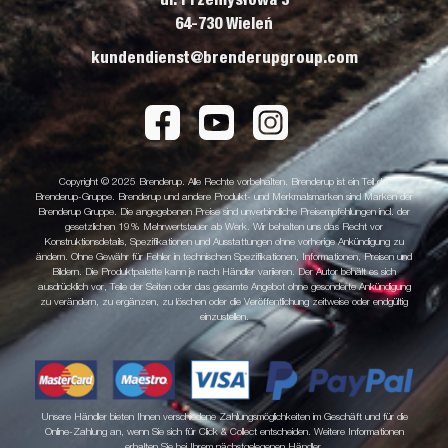
ul. Przemysłowa 3
64-730 Wieleń
kundendienst@brenderupgroup.com
Copyright © 2025 Brenderup. Alle Rechte vorbehalten. Brenderup ist ein Teil der
Brenderup-Gruppe. Brenderup und andere Produkt- und Merkmalsmarken sind Marken der
Brenderup Gruppe. Die angegebenen Preise sind unverbindliche Preisempfehlungen incl. der
gesetzlichen 19% Mehrwertsteuer ab Werk. Wir behalten uns das Recht vor
Konstruktionsdetails, Spezifikationen und Ausstattungen ohne vorherige Ankündigung zu
ändern. Ohne Gewähr für Fehler in technischen Spezifikationen, Informationen, Preisen und
Bildern. Die Produktpalette kann je nach Händler variieren. Der Autor behält es sich
ausdrücklich vor, Teile der Seiten oder das gesamte Angebot ohne gesonderte Ankündigung
zu verändern, zu ergänzen, zu löschen oder die Veröffentlichung zeitweise oder endgültig
einzustellen.
Unsere Händler bieten Ihnen verschiedene Zahlungsmöglichkeiten im Geschäft und für die
Online-Zahlung an, wenn Sie sich für Click & Collect entscheiden. Weitere Informationen
erhalten Sie bei Ihrem nächstgelegenen Händler.