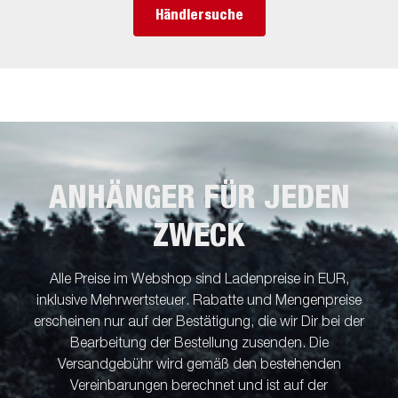
Händlersuche
ANHÄNGER FÜR JEDEN
ZWECK
Alle Preise im Webshop sind Ladenpreise in EUR,
inklusive Mehrwertsteuer. Rabatte und Mengenpreise
erscheinen nur auf der Bestätigung, die wir Dir bei der
Bearbeitung der Bestellung zusenden. Die
Versandgebühr wird gemäß den bestehenden
Vereinbarungen berechnet und ist auf der