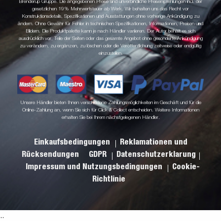
Brenderup Gruppe. Die angegebenen Preise sind unverbindliche Preisempfehlungen incl. der
gesetzlichen 19% Mehrwertsteuer ab Werk. Wir behalten uns das Recht vor
Konstruktionsdetails, Spezifikationen und Ausstattungen ohne vorherige Ankündigung zu
ändern. Ohne Gewähr für Fehler in technischen Spezifikationen, Informationen, Preisen und
Bildern. Die Produktpalette kann je nach Händler variieren. Der Autor behält es sich
ausdrücklich vor, Teile der Seiten oder das gesamte Angebot ohne gesonderte Ankündigung
zu verändern, zu ergänzen, zu löschen oder die Veröffentlichung zeitweise oder endgültig
einzustellen.
Unsere Händler bieten Ihnen verschiedene Zahlungsmöglichkeiten im Geschäft und für die
Online-Zahlung an, wenn Sie sich für Click & Collect entscheiden. Weitere Informationen
erhalten Sie bei Ihrem nächstgelegenen Händler.
Einkaufsbedingungen
Reklamationen und
Rücksendungen
GDPR
Datenschutzerklarung
Impressum und Nutzungsbedingungen
Cookie-
Richtlinie
.
.