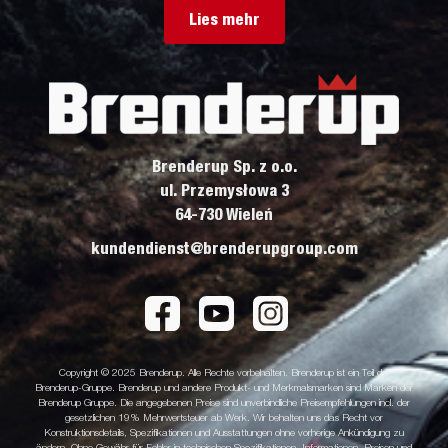
Lies mehr
Brenderup Sp. z o.o.
ul. Przemysłowa 3
64-730 Wieleń
kundendienst@brenderupgroup.com
Copyright © 2025 Brenderup. Alle Rechte vorbehalten. Brenderup ist ein Teil der
Brenderup-Gruppe. Brenderup und andere Produkt- und Merkmalsmarken sind Marken der
Brenderup Gruppe. Die angegebenen Preise sind unverbindliche Preisempfehlungen incl. der
gesetzlichen 19% Mehrwertsteuer ab Werk. Wir behalten uns das Recht vor
Konstruktionsdetails, Spezifikationen und Ausstattungen ohne vorherige Ankündigung zu