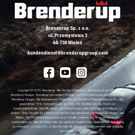
Brenderup Sp. z o.o.
ul. Przemysłowa 3
64-730 Wieleń
kundendienst@brenderupgroup.com
Copyright © 2025 Brenderup. Alle Rechte vorbehalten. Brenderup ist ein Teil der
Brenderup-Gruppe. Brenderup und andere Produkt- und Merkmalsmarken sind Marken der
Brenderup Gruppe. Die angegebenen Preise sind unverbindliche Preisempfehlungen incl. der
gesetzlichen 19% Mehrwertsteuer ab Werk. Wir behalten uns das Recht vor
Konstruktionsdetails, Spezifikationen und Ausstattungen ohne vorherige Ankündigung zu
ändern. Ohne Gewähr für Fehler in technischen Spezifikationen, Informationen, Preisen und
Bildern. Die Produktpalette kann je nach Händler variieren. Der Autor behält es sich
ausdrücklich vor, Teile der Seiten oder das gesamte Angebot ohne gesonderte Ankündigung
zu verändern, zu ergänzen, zu löschen oder die Veröffentlichung zeitweise oder endgültig
einzustellen.