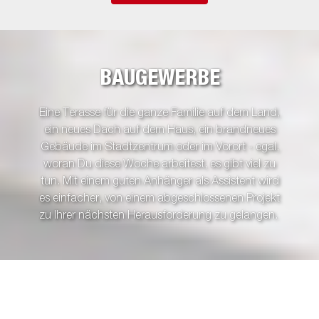
BAUGEWERBE
Eine Terasse für die ganze Familie auf dem Land,
ein neues Dach auf dem Haus, ein brandneues
Gebäude im Stadtzentrum oder im Vorort - egal,
woran Du diese Woche arbeitest, es gibt viel zu
tun. Mit einem guten Anhänger als Assistent wird
es einfacher, von einem abgeschlossenen Projekt
zu Ihrer nächsten Herausforderung zu gelangen.