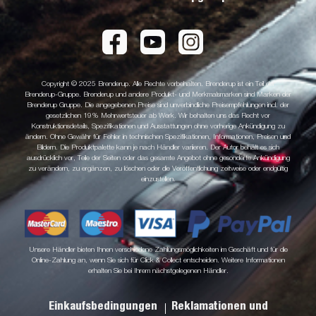
Copyright © 2025 Brenderup. Alle Rechte vorbehalten. Brenderup ist ein Teil der
Brenderup-Gruppe. Brenderup und andere Produkt- und Merkmalsmarken sind Marken der
Brenderup Gruppe. Die angegebenen Preise sind unverbindliche Preisempfehlungen incl. der
gesetzlichen 19% Mehrwertsteuer ab Werk. Wir behalten uns das Recht vor
Konstruktionsdetails, Spezifikationen und Ausstattungen ohne vorherige Ankündigung zu
ändern. Ohne Gewähr für Fehler in technischen Spezifikationen, Informationen, Preisen und
Bildern. Die Produktpalette kann je nach Händler variieren. Der Autor behält es sich
ausdrücklich vor, Teile der Seiten oder das gesamte Angebot ohne gesonderte Ankündigung
zu verändern, zu ergänzen, zu löschen oder die Veröffentlichung zeitweise oder endgültig
einzustellen.
Unsere Händler bieten Ihnen verschiedene Zahlungsmöglichkeiten im Geschäft und für die
Online-Zahlung an, wenn Sie sich für Click & Collect entscheiden. Weitere Informationen
erhalten Sie bei Ihrem nächstgelegenen Händler.
Einkaufsbedingungen
Reklamationen und