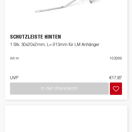
SCHUTZLEISTE HINTEN
1 Stk. 30x20x2mm, L= 913mm für LM Anhänger
Art nr
103269
UVP
€17,87
In den Warenkorb