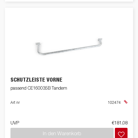
SCHUTZLEISTE VORNE
passend CE160035B Tandem
Art nr
102474
UVP
€181,08
In den Warenkorb