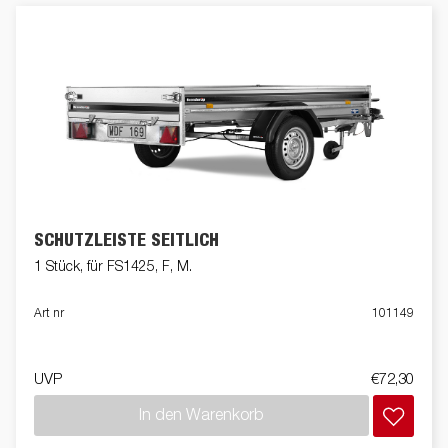
SCHUTZLEISTE SEITLICH
1 Stück, für FS1425, F, M.
Art nr
101149
UVP
€72,30
In den Warenkorb