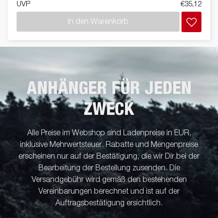
UVP
€35,12
In den Warenkorb
ANHÄNGER FÜR JEDEN
ZWECK
Alle Preise im Webshop sind Ladenpreise in EUR,
inklusive Mehrwertsteuer. Rabatte und Mengenpreise
erscheinen nur auf der Bestätigung, die wir Dir bei der
Bearbeitung der Bestellung zusenden. Die
Versandgebühr wird gemäß den bestehenden
Vereinbarungen berechnet und ist auf der
Auftragsbestätigung ersichtlich.