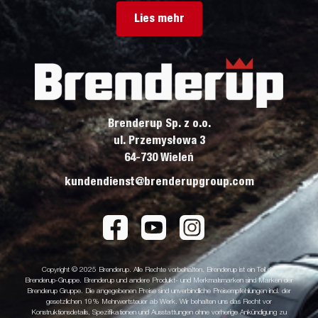
Lies mehr
Brenderup Sp. z o.o.
ul. Przemysłowa 3
64-730 Wieleń
kundendienst@brenderupgroup.com
Copyright © 2025 Brenderup. Alle Rechte vorbehalten. Brenderup ist ein Teil der
Brenderup-Gruppe. Brenderup und andere Produkt- und Merkmalsmarken sind Marken der
Brenderup Gruppe. Die angegebenen Preise sind unverbindliche Preisempfehlungen incl. der
gesetzlichen 19% Mehrwertsteuer ab Werk. Wir behalten uns das Recht vor
Konstruktionsdetails, Spezifikationen und Ausstattungen ohne vorherige Ankündigung zu