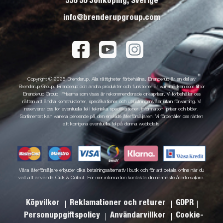
556 50 Jönköping, Sverige
info@brenderupgroup.com
Copyright © 2025 Brenderup. Alla rättigheter förbehållna. Brenderup är en del av
Brenderup Group. Brenderup och andra produkter och funktioner är varumärken som tillhör
Brenderup Group. Priserna som visas är rekommenderade cirkapriser. Vi förbehåller oss
rätten att ändra konstruktioner, specifikationer och utrustningsnivåer utan förvarning. Vi
reserverar oss för eventuella fel i tekniska specifikationer, information, priser och bilder.
Sortimentet kan variera beroende på den enskilde återförsäljaren. Vi förbehåller oss rätten
att korrigera eventuella fel på denna webbplats.
Våra återförsäljare erbjuder olika betalningsalternativ i butik och för att betala online när du
valt att använda Click & Collect. För mer information kontakta din närmaste återförsäljare.
Köpvilkor
Reklamationer och returer
GDPR
Personuppgiftspolicy
Användarvillkor
Cookie-