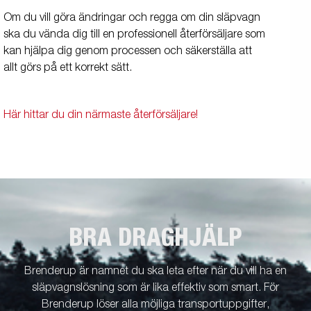
Om du vill göra ändringar och regga om din släpvagn
ska du vända dig till en professionell återförsäljare som
kan hjälpa dig genom processen och säkerställa att
allt görs på ett korrekt sätt.
Här hittar du din närmaste återförsäljare!
BRA DRAGHJÄLP
Brenderup är namnet du ska leta efter när du vill ha en
släpvagnslösning som är lika effektiv som smart. För
Brenderup löser alla möjliga transportuppgifter,