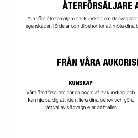
friends
ÅTERFÖRSÄLJARE 
Fäste
El och belysning
MC-transporter
Snöskotersläp
Förhöjningskit
Sk
och f
Alla våra återförsäljare har kunskap om släpvagnsbr
egenskaper, fördelar och tillbehör för att möta dina 
Till
Uppkörningsramper
Stödben
snös
FRÅN VÅRA AUKORIS
KUNSKAP
Tipp
Verktygslådor
R
Våra återförsäljare har en hög nivå av kunskap och
kan hjälpa dig att identifiera dina behov och göra
rätt val av släpvagn eller båttrailer.