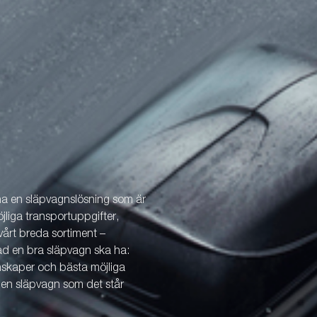
 ha en släpvagnslösning som är
öjliga transportuppgifter,
årt breda sortiment –
vad en bra släpvagn ska ha:
enskaper och bästa möjliga
v en släpvagn som det står