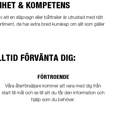
Produktguide Elbil
NHET & KOMPETENS
ill
ning
Premium och X-Line båttrailers
ig,
tt en släpvagn eller båttrailer är utrustad med rätt
ortiment, de har extra bred kunskap om allt som gäller
Reservdelar
bil
Trafikskolan
kit
med
LTID FÖRVÄNTA DIG:
med
ll
FÖRTROENDE
ar /
Våra återförsäljare kommer att vara med dig från
r
start till mål och se till att du får den information och
hjälp som du behöver.
ghet