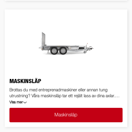
MASKINSLÄP
Brottas du med entreprenadmaskiner eller annan tung
utrustning? Våra maskinsläp tar ett rejält lass av dina axlar.
Låg tyngdpunkt, stabila köregenskaper och genomtänkta
Visa mer
uppkörningsvinklar gör att du får grejerna på plats utan
krångel.
Maskinsläp