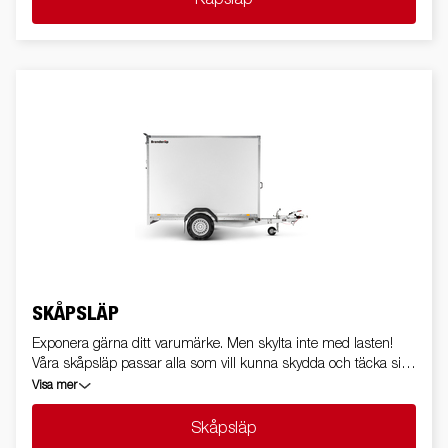
SKÅPSLÄP
Exponera gärna ditt varumärke. Men skylta inte med lasten!
Våra skåpsläp passar alla som vill kunna skydda och täcka sitt
gods – inklusive hantverkare som vill profilera sitt företag.
Visa mer
Skåpsläp