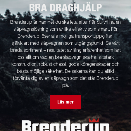
BRA DRAGHJÄLP
Brenderup är namnet du ska leta efter när du vill ha en
släpvagnslösning som är lika effektiv som smart. För
Brenderup löser alla möjliga transportuppgifter,
självklart med släpvagnen som utgångspunkt. Se vårt
breda sortiment – resultatet av lång erfarenhet som lärt
oss allt om vad en bra släpvagn ska ha: slitstark
konstruktion, robust chassi, goda köregenskaper och
bästa möjliga säkerhet. De sakerna kan du alltid
förvänta dig av en släpvagn som det står Brenderup
på.
Läs mer