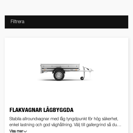
Filtrera
FLAKVAGNAR LÅGBYGGDA
Stabila allroundvagnar med låg tyngdpunkt för hög säkerhet,
enkel lastning och god väghållning. Välj till gallergrind så du
kan lasta högre, tipp så du lätt får ombord åkgräsklipparen,
Visa mer