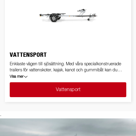
VATTENSPORT
Enklaste vägen till sjösättning. Med våra specialkonstruerade
trailers för vattenskoter, kajak, kanot och gummibåt kan du
utan bekymmer ta dig till och utforska nya farvatten.
Visa mer
Vattensport
.