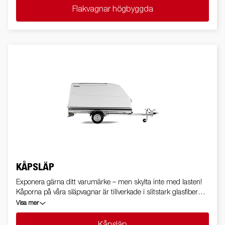
Flakvagnar högbyggda
KÅPSLÄP
Exponera gärna ditt varumärke – men skylta inte med lasten!
Kåporna på våra släpvagnar är tillverkade i slitstark glasfiber
eller stark aluminium som ger ett naturligt skydd mot väder
Visa mer
och vind, men också mot vägdamm och vägpirater.
Kåpsläp