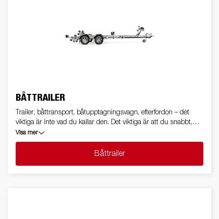
BÅTTRAILER
Trailer, båttransport, båtupptagningsvagn, efterfordon – det
viktiga är inte vad du kallar den. Det viktiga är att du snabbt,
enkelt och säkert kan sjösätta dina planer.
Visa mer
Båttrailer