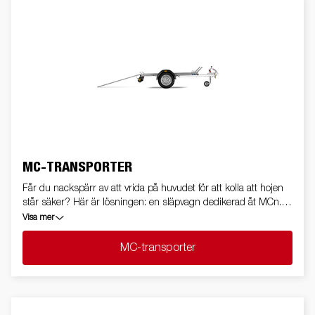
MC-TRANSPORTER
Får du nackspärr av att vrida på huvudet för att kolla att hojen
står säker? Här är lösningen: en släpvagn dedikerad åt MCn.
Med fällbar ljusramp, utskjutbar uppkörningsramp och goda
Visa mer
köregenskaper.
MC-transporter