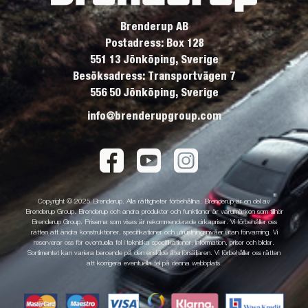
Brenderup AB
Postadress: Box 128
551 13 Jönköping, Sverige
Besöksadress: Transportvägen 7
556 50 Jönköping, Sverige
info@brenderupgroup.com
Copyright © 2025 Brenderup. Alla rättigheter förbehållna. Brenderup är en del av
Brenderup Group. Brenderup och andra produkter och funktioner är varumärken som tillhör
Brenderup Group. Priserna som visas är rekommenderade cirkapriser. Vi förbehåller oss
rätten att ändra konstruktioner, specifikationer och utrustningsnivåer utan förvarning. Vi
reserverar oss för eventuella fel i tekniska specifikationer, information, priser och bilder.
Sortimentet kan variera beroende på den enskilde återförsäljaren. Vi förbehåller oss rätten
att korrigera eventuella fel på denna webbplats.