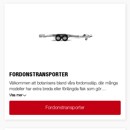
FORDONSTRANSPORTER
Välkommen att botanisera bland våra fordonssläp, där många
modeller har extra breda eller förlängda flak som gör
transporten av personbilar, motorcyklar och skotrar säker och
Visa mer
smidig.
Fordonstransporter