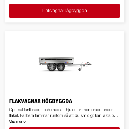
eller kåpa för att väderskydda lasten.
Flakvagnar lågbyggda
FLAKVAGNAR HÖGBYGGDA
Optimal lastbredd i och med att hjulen är monterade under
flaket. Fällbara lämmar runtom så att du smidigt kan lasta och
lossa med truck. Dessutom extraknäcker det högbyggda flaket
Visa mer
som rörlig arbetsplattform.