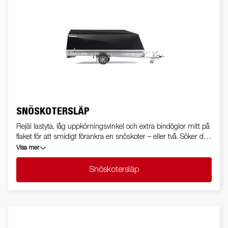
SNÖSKOTERSLÄP
Rejäl lastyta, låg uppkörningsvinkel och extra bindöglor mitt på
flaket för att smidigt förankra en snöskoter – eller två. Söker du
ett släp som tål tuffa tag, är du garanterat något på spåret här.
Visa mer
Snöskotersläp