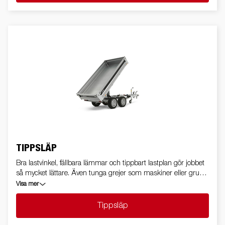
TIPPSLÄP
Bra lastvinkel, fällbara lämmar och tippbart lastplan gör jobbet
så mycket lättare. Även tunga grejer som maskiner eller grus
lossar du smidigt själv med våra tippvagnar.
Visa mer
Tippsläp