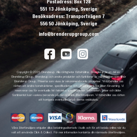
Postadress: Box 128
551 13 Jönköping, Sverige
Besöksadress: Transportvägen 7
556 50 Jönköping, Sverige
info@brenderupgroup.com
Copyright © 2025 Brenderup. Alla rättigheter förbehållna. Brenderup är en del av
Brenderup Group. Brenderup och andra produkter och funktioner är varumärken som tillhör
Brenderup Group. Priserna som visas är rekommenderade cirkapriser. Vi förbehåller oss
rätten att ändra konstruktioner, specifikationer och utrustningsnivåer utan förvarning. Vi
reserverar oss för eventuella fel i tekniska specifikationer, information, priser och bilder.
Sortimentet kan variera beroende på den enskilde återförsäljaren. Vi förbehåller oss rätten
att korrigera eventuella fel på denna webbplats.
Våra återförsäljare erbjuder olika betalningsalternativ i butik och för att betala online när du
valt att använda Click & Collect. För mer information kontakta din närmaste återförsäljare.