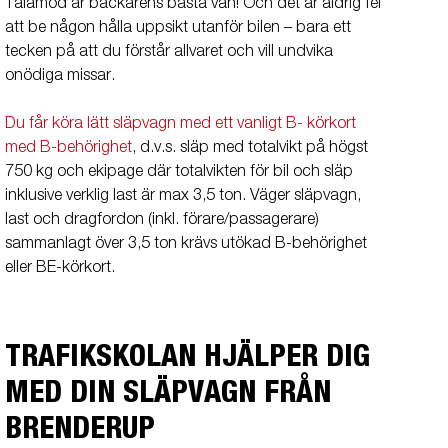
Tålamod är backarens bästa vän! Och det är aldrig fel
att be någon hålla uppsikt utanför bilen – bara ett
tecken på att du förstår allvaret och vill undvika
onödiga missar.
Du får köra lätt släpvagn med ett vanligt B- körkort
med B-behörighet
, d.v.s. släp med totalvikt på högst
750 kg och ekipage där totalvikten för bil och släp
inklusive verklig last är max 3,5 ton. Väger släpvagn,
last och dragfordon (inkl. förare/passagerare)
sammanlagt över 3,5 ton krävs utökad B-behörighet
eller BE-körkort.
TRAFIKSKOLAN HJÄLPER DIG
MED DIN SLÄPVAGN FRÅN
BRENDERUP