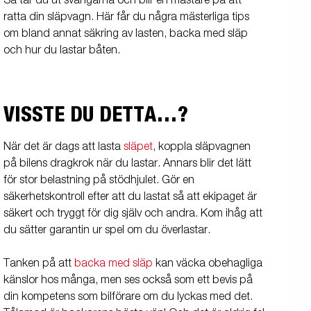
Så tar du ut svängarna och blir en mästare på att
ratta din släpvagn. Här får du några mästerliga tips
om bland annat säkring av lasten, backa med släp
och hur du lastar båten.
VISSTE DU DETTA…?
När det är dags att lasta
släpet
, koppla släpvagnen
på bilens dragkrok när du lastar. Annars blir det lätt
för stor belastning på stödhjulet. Gör en
säkerhetskontroll efter att du lastat så att ekipaget är
säkert och tryggt för dig själv och andra. Kom ihåg att
du sätter garantin ur spel om du överlastar.
Tanken på att
backa med släp
kan väcka obehagliga
känslor hos många, men ses också som ett bevis på
din kompetens som bilförare om du lyckas med det.