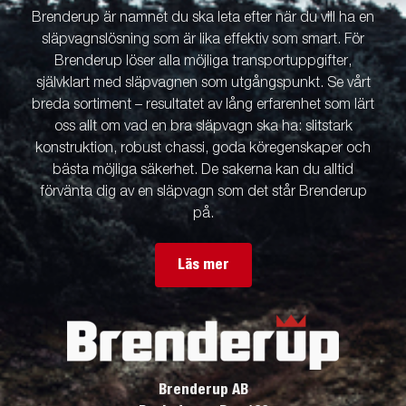
Brenderup är namnet du ska leta efter när du vill ha en
släpvagnslösning som är lika effektiv som smart. För
Brenderup löser alla möjliga transportuppgifter,
självklart med släpvagnen som utgångspunkt. Se vårt
breda sortiment – resultatet av lång erfarenhet som lärt
oss allt om vad en bra släpvagn ska ha: slitstark
konstruktion, robust chassi, goda köregenskaper och
bästa möjliga säkerhet. De sakerna kan du alltid
förvänta dig av en släpvagn som det står Brenderup
på.
Läs mer
Brenderup AB