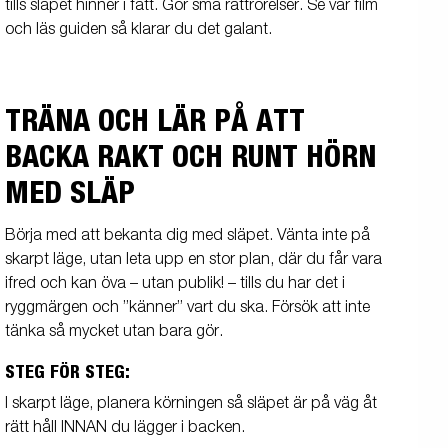
tills släpet hinner i fatt. Gör små rattrörelser. Se vår film
och läs guiden så klarar du det galant.
TRÄNA OCH LÄR PÅ ATT
BACKA RAKT OCH RUNT HÖRN
MED SLÄP
Börja med att bekanta dig med släpet. Vänta inte på
skarpt läge, utan leta upp en stor plan, där du får vara
ifred och kan öva – utan publik! – tills du har det i
ryggmärgen och ”känner” vart du ska. Försök att inte
tänka så mycket utan bara gör.
STEG FÖR STEG:
I skarpt läge, planera körningen så släpet är på väg åt
rätt håll INNAN du lägger i backen.