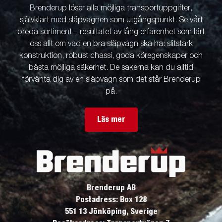
Brenderup löser alla möjliga transportuppgifter,
självklart med släpvagnen som utgångspunkt. Se vårt
breda sortiment – resultatet av lång erfarenhet som lärt
oss allt om vad en bra släpvagn ska ha: slitstark
konstruktion, robust chassi, goda köregenskaper och
bästa möjliga säkerhet. De sakerna kan du alltid
förvänta dig av en släpvagn som det står Brenderup
på.
Läs mer
Brenderup AB
Postadress: Box 128
551 13 Jönköping, Sverige