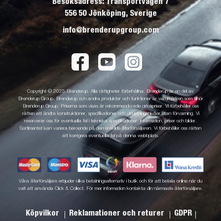
Besöksadress: Transportvägen 7
556 50 Jönköping, Sverige
info@brenderupgroup.com
Copyright © 2025 Brenderup. Alla rättigheter förbehållna. Brenderup är en del av
Brenderup Group. Brenderup och andra produkter och funktioner är varumärken som tillhör
Brenderup Group. Priserna som visas är rekommenderade cirkapriser. Vi förbehåller oss
rätten att ändra konstruktioner, specifikationer och utrustningsnivåer utan förvarning. Vi
reserverar oss för eventuella fel i tekniska specifikationer, information, priser och bilder.
Sortimentet kan variera beroende på den enskilde återförsäljaren. Vi förbehåller oss rätten
att korrigera eventuella fel på denna webbplats.
Våra återförsäljare erbjuder olika betalningsalternativ i butik och för att betala online när du
valt att använda Click & Collect. För mer information kontakta din närmaste återförsäljare.
Köpvilkor
Reklamationer och returer
GDPR