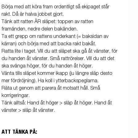
Börja med att köra fram ordentligt så ekipaget står
rakt. Då är halva jobbet gjort.
Tänk att ratten ÄR släpet: toppen av ratten
framänden, nedre delen bakänden.
Ta ett grepp om rattens underkant (= baksidan av
kärran) och börja med att backa rakt bakåt.
Ratta lite i taget. Vill du att släpet ska gå åt vänster, för
du handen åt vänster. Små rattrörelser. Vill du att det
ska svänga höger, för du handen åt höger.
Vänta tills släpet kommer ikapp (ju längre släp desto
mer fördröjning). Ha koll i ytterbackspeglarna.
Räta ut genom att parera åt motsatt håll. Små
korrigeringar.
Tänk alltså: Hand åt höger > släp åt höger. Hand åt
vänster > släp åt vänster.
ATT TÄNKA PÅ: