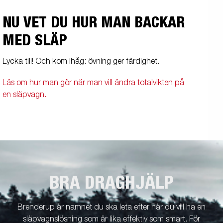
NU VET DU HUR MAN BACKAR
MED SLÄP
Lycka till! Och kom ihåg: övning ger färdighet.
Läs om hur man gör när man vill ändra totalvikten på
en släpvagn.
BRA DRAGHJÄLP
Brenderup är namnet du ska leta efter när du vill ha en
släpvagnslösning som är lika effektiv som smart. För