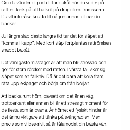
Om du vänder dig och tittar bakåt när du vrider på
ratten, tänk på att ha koll på dragbilens framskärm.
Du vill inte råka knuffa till någon annan bil när du
backar.
Ju längre släp desto längre tid tar det för släpet att
”komma i kapp”. Med kort släp fortplantas rattrörelsen
snabbt bakåt.
Det vanligaste misstaget är att man blir stressad och
gör för stora rörelser med ratten. I värsta fall viker sig
släpet som en fällkniv. Då är det bara att köra fram,
räta upp ekipaget och börja om från början.
Att backa runt hörn, oavsett om det är en väg,
trottoarkant eller annan bil är ett stressigt moment för
de flesta som är ovana. Är hörnet ett fysiskt hinder är
det ännu viktigare att tänka på svängradien. Men
precis som vi beskrivit så är tålamodet din bästa vän.