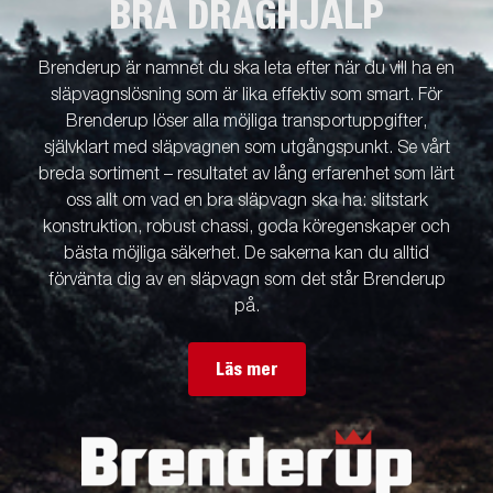
BRA DRAGHJÄLP
Brenderup är namnet du ska leta efter när du vill ha en
släpvagnslösning som är lika effektiv som smart. För
Brenderup löser alla möjliga transportuppgifter,
självklart med släpvagnen som utgångspunkt. Se vårt
breda sortiment – resultatet av lång erfarenhet som lärt
oss allt om vad en bra släpvagn ska ha: slitstark
konstruktion, robust chassi, goda köregenskaper och
bästa möjliga säkerhet. De sakerna kan du alltid
förvänta dig av en släpvagn som det står Brenderup
på.
Läs mer