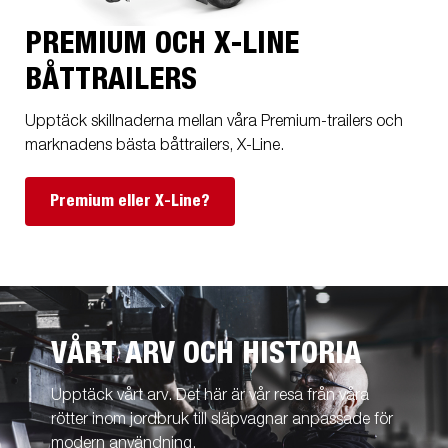
PREMIUM OCH X-LINE
BÅTTRAILERS
Upptäck skillnaderna mellan våra Premium-trailers och
marknadens bästa båttrailers, X-Line.
Premium eller X-Line?
VÅRT ARV OCH HISTORIA
Upptäck vårt arv. Det här är vår resa från våra
rötter inom jordbruk till släpvagnar anpassade för
modern användning.