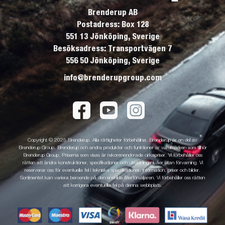
Brenderup AB
Postadress: Box 128
551 13 Jönköping, Sverige
Besöksadress: Transportvägen 7
556 50 Jönköping, Sverige
info@brenderupgroup.com
Copyright © 2025 Brenderup. Alla rättigheter förbehållna. Brenderup är en del av
Brenderup Group. Brenderup och andra produkter och funktioner är varumärken som tillhör
Brenderup Group. Priserna som visas är rekommenderade cirkapriser. Vi förbehåller oss
rätten att ändra konstruktioner, specifikationer och utrustningsnivåer utan förvarning. Vi
reserverar oss för eventuella fel i tekniska specifikationer, information, priser och bilder.
Sortimentet kan variera beroende på den enskilde återförsäljaren. Vi förbehåller oss rätten
att korrigera eventuella fel på denna webbplats.