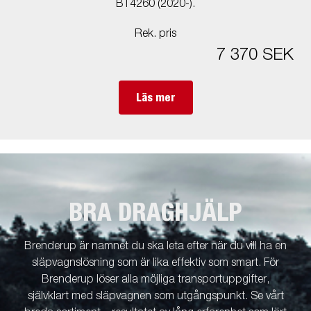
BT4260 (2020-).
Rek. pris
7 370 SEK
Läs mer
BRA DRAGHJÄLP
Brenderup är namnet du ska leta efter när du vill ha en
släpvagnslösning som är lika effektiv som smart. För
Brenderup löser alla möjliga transportuppgifter,
självklart med släpvagnen som utgångspunkt. Se vårt