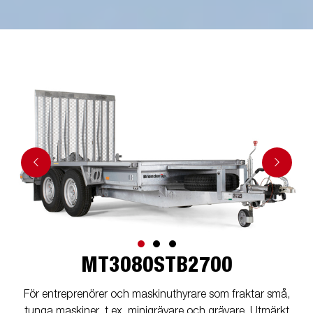
MT3080STB2700
För entreprenörer och maskinuthyrare som fraktar små,
tunga maskiner, t.ex. minigrävare och grävare. Utmärkt