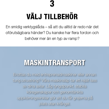
3
VÄLJ TILLBEHÖR
En smidig verktygslåda – så att du alltid är redo när det
oförutsägbara händer? Du kanske har flera fordon och
behöver mer än en typ av ramp?
MASKINTRANSPORT
Brottas du med entreprenadmaskiner eller annan
tung utrustning? Våra maskinsläp tar ett rejält lass
av dina axlar. Låg tyngdpunkt, stabila
köregenskaper och genomtänkta
uppkörningsvinklar gör att du får grejerna på
plats utan krångel.