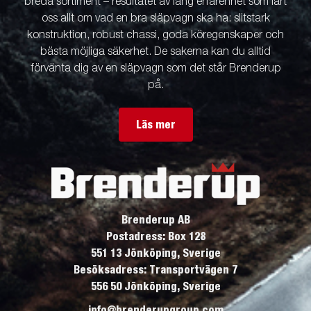
breda sortiment – resultatet av lång erfarenhet som lärt
oss allt om vad en bra släpvagn ska ha: slitstark
konstruktion, robust chassi, goda köregenskaper och
bästa möjliga säkerhet. De sakerna kan du alltid
förvänta dig av en släpvagn som det står Brenderup
på.
Läs mer
Brenderup AB
Postadress: Box 128
551 13 Jönköping, Sverige
Besöksadress: Transportvägen 7
556 50 Jönköping, Sverige
info@brenderupgroup.com