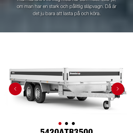
om man har en stark och pålitlig släpvagn. Då är
det ju bara att lasta på och köra.
5420ATB3500