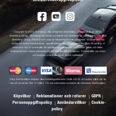
Copyright © 2025 Brenderup. Alla rättigheter förbehållna. Brenderup är en del av
Brenderup Group. Brenderup och andra produkter och funktioner är varumärken som tillhör
Brenderup Group. Priserna som visas är rekommenderade cirkapriser. Vi förbehåller oss
rätten att ändra konstruktioner, specifikationer och utrustningsnivåer utan förvarning. Vi
reserverar oss för eventuella fel i tekniska specifikationer, information, priser och bilder.
Sortimentet kan variera beroende på den enskilde återförsäljaren. Vi förbehåller oss rätten
att korrigera eventuella fel på denna webbplats.
Våra återförsäljare erbjuder olika betalningsalternativ i butik och för att betala online när du
valt att använda Click & Collect. För mer information kontakta din närmaste återförsäljare.
Köpvilkor
Reklamationer och returer
GDPR
Personuppgiftspolicy
Användarvillkor
Cookie-
policy