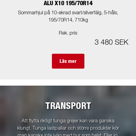
ALU X10 195/70R14
Sommarhjul på 10-ekrad svart/silverfälg, 5-håls,
195/70R14, 710kg
Rek. pris
3 480 SEK
Läs mer
TRANSPORT
Att flytta riktigt tunga grejer kan vara ganska
klurigt. Tunga lastpallar och större produkter kör
man kanske inte iväg med hur som helst. Eller jo,