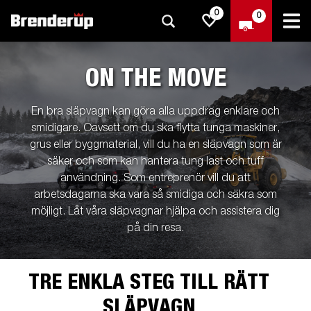
0
0
ON THE MOVE
En bra släpvagn kan göra alla uppdrag enklare och
smidigare. Oavsett om du ska flytta tunga maskiner,
grus eller byggmaterial, vill du ha en släpvagn som är
säker och som kan hantera tung last och tuff
användning. Som entreprenör vill du att
arbetsdagarna ska vara så smidiga och säkra som
möjligt. Låt våra släpvagnar hjälpa och assistera dig
på din resa.
TRE ENKLA STEG TILL RÄTT
SLÄPVAGN