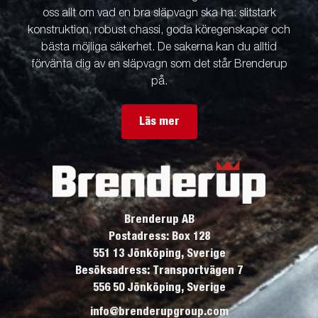
oss allt om vad en bra släpvagn ska ha: slitstark
konstruktion, robust chassi, goda köregenskaper och
bästa möjliga säkerhet. De sakerna kan du alltid
förvänta dig av en släpvagn som det står Brenderup
på.
Läs mer
Brenderup AB
Postadress: Box 128
551 13 Jönköping, Sverige
Besöksadress: Transportvägen 7
556 50 Jönköping, Sverige
info@brenderupgroup.com