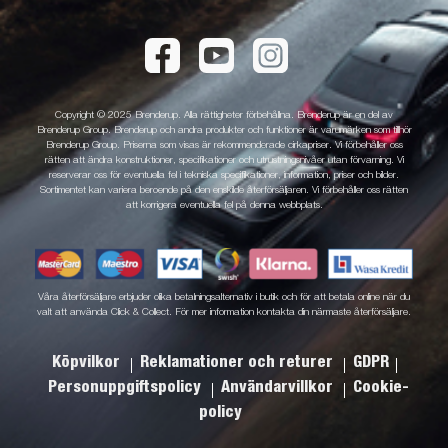
Copyright © 2025 Brenderup. Alla rättigheter förbehållna. Brenderup är en del av
Brenderup Group. Brenderup och andra produkter och funktioner är varumärken som tillhör
Brenderup Group. Priserna som visas är rekommenderade cirkapriser. Vi förbehåller oss
rätten att ändra konstruktioner, specifikationer och utrustningsnivåer utan förvarning. Vi
reserverar oss för eventuella fel i tekniska specifikationer, information, priser och bilder.
Sortimentet kan variera beroende på den enskilde återförsäljaren. Vi förbehåller oss rätten
att korrigera eventuella fel på denna webbplats.
Våra återförsäljare erbjuder olika betalningsalternativ i butik och för att betala online när du
valt att använda Click & Collect. För mer information kontakta din närmaste återförsäljare.
Köpvilkor
Reklamationer och returer
GDPR
Personuppgiftspolicy
Användarvillkor
Cookie-
policy