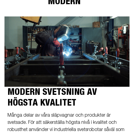
MODERN
MODERN SVETSNING AV
HÖGSTA KVALITET
Många delar av våra släpvagnar och produkter är
svetsade. För att säkerställa högsta nivå i kvalitet och
robusthet använder vi industriella svetsrobotar såväl som