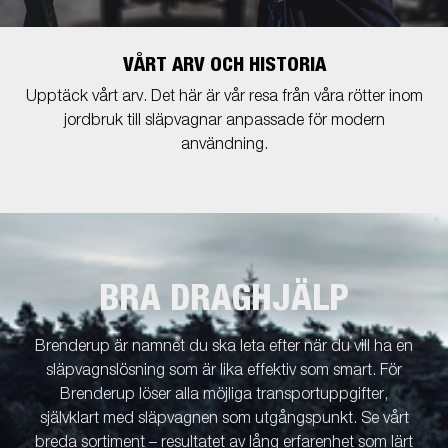
VÅRT ARV OCH HISTORIA
Upptäck vårt arv. Det här är vår resa från våra rötter inom
jordbruk till släpvagnar anpassade för modern
användning.
BRA DRAGHJÄLP
Brenderup är namnet du ska leta efter när du vill ha en
släpvagnslösning som är lika effektiv som smart. För
Brenderup löser alla möjliga transportuppgifter,
självklart med släpvagnen som utgångspunkt. Se vårt
breda sortiment – resultatet av lång erfarenhet som lärt