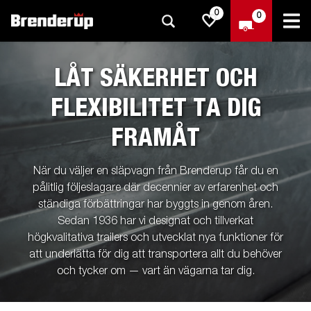
0
0
LÅT SÄKERHET OCH
FLEXIBILITET TA DIG
FRAMÅT
När du väljer en släpvagn från Brenderup får du en
pålitlig följeslagare där decennier av erfarenhet och
ständiga förbättringar har byggts in genom åren.
Sedan 1936 har vi designat och tillverkat
högkvalitativa trailers och utvecklat nya funktioner för
att underlätta för dig att transportera allt du behöver
och tycker om — vart än vägarna tar dig.