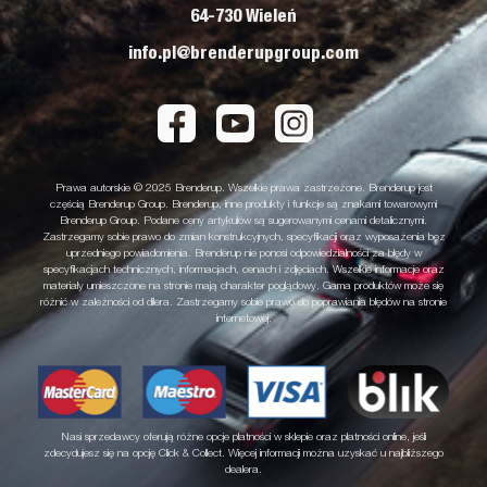
64-730 Wieleń
info.pl@brenderupgroup.com
Prawa autorskie © 2025 Brenderup. Wszelkie prawa zastrzeżone. Brenderup jest
częścią Brenderup Group. Brenderup, inne produkty i funkcje są znakami towarowymi
Brenderup Group. Podane ceny artykułów są sugerowanymi cenami detalicznymi.
Zastrzegamy sobie prawo do zmian konstrukcyjnych, specyfikacji oraz wyposażenia bez
uprzedniego powiadomienia. Brenderup nie ponosi odpowiedzialności za błędy w
specyfikacjach technicznych, informacjach, cenach i zdjęciach. Wszelkie informacje oraz
materiały umieszczone na stronie mają charakter poglądowy. Gama produktów może się
różnić w zależności od dilera. Zastrzegamy sobie prawo do poprawiania błędów na stronie
internetowej.
Nasi sprzedawcy oferują różne opcje płatności w sklepie oraz płatności online, jeśli
zdecydujesz się na opcję Click & Collect. Więcej informacji można uzyskać u najbliższego
dealera.