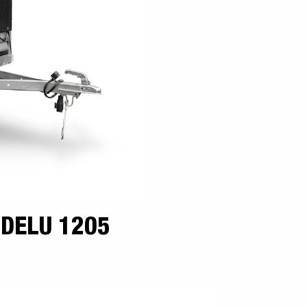
Samochody Elektryczne
y
Premium e X-Line
h
Czesci zamienne
Szkoła jazdy
y i
i /
owe
DELU 1205