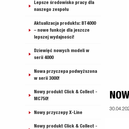
Lepsze środowisko pracy dla
przyjac
naszego zespołu
Elektryka /
Przyczepy
Nadstawki
Przy
Przyczepy cargo
Koła 
Oświetlenia
naburtowe -
wywrotki
sport
zestawy
Aktualizacja produktu: BT4000
– nowe funkcje dla jeszcze
lepszej wydajności!
Dziewięć nowych modeli w
Zestaw
Podłoga
U
serii 4000
akcesoriów
Nowa przyczepa podwyższona
w serii 3000!
Nowy produkt Click & Collect -
NOW
MC750!
30.04.20
Nowy przyczepy X-Line
Nowy produkt Click & Collect -