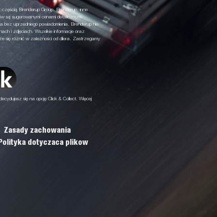
 częścią Brenderup Group. Brenderup, inne
ów są sugerowanymi cenami detalicznymi.
a bez uprzedniego powiadomienia. Brenderup nie
nach i zdjęciach. Wszelkie informacje oraz
 się różnić w zależności od dilera. Zastrzegamy
decydujesz się na opcję Click & Collect. Więcej
Zasady zachowania
Polityka dotyczaca plikow