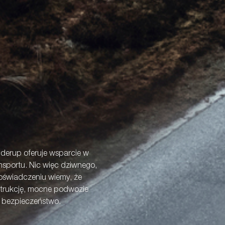
derup oferuje wsparcie w
sportu. Nic więc dziwnego,
doświadczeniu wiemy, że
trukcję, mocne podwozie
e bezpieczeństwo.