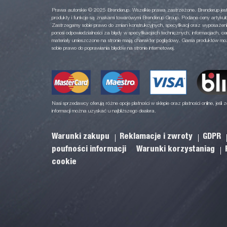
Prawa autorskie © 2025 Brenderup. Wszelkie prawa zastrzeżone. Brenderup jest
produkty i funkcje są znakami towarowymi Brenderup Group. Podane ceny artykuł
Zastrzegamy sobie prawo do zmian konstrukcyjnych, specyfikacji oraz wyposażeni
ponosi odpowiedzialności za błędy w specyfikacjach technicznych, informacjach, ce
materiały umieszczone na stronie mają charakter poglądowy. Gama produktów może
sobie prawo do poprawiania błędów na stronie internetowej.
Nasi sprzedawcy oferują różne opcje płatności w sklepie oraz płatności online, jeśli z
informacji można uzyskać u najbliższego dealera.
Warunki zakupu
Reklamacje i zwroty
GDPR
poufności informacji
Warunki korzystaniag
cookie