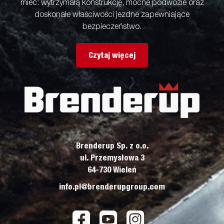
mieć: wytrzymałą konstrukcję, mocne podwozie oraz
doskonałe właściwości jezdne zapewniające
bezpieczeństwo.
Czytaj więcej
Brenderup Sp. z o.o.
ul. Przemysłowa 3
64-730 Wieleń
info.pl@brenderupgroup.com