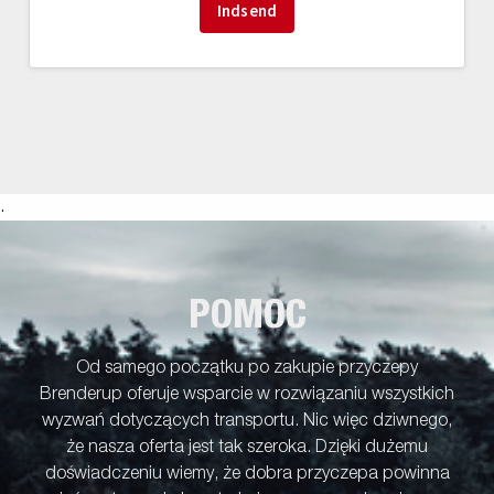
.
POMOC
Od samego początku po zakupie przyczepy
Brenderup oferuje wsparcie w rozwiązaniu wszystkich
wyzwań dotyczących transportu. Nic więc dziwnego,
że nasza oferta jest tak szeroka. Dzięki dużemu
doświadczeniu wiemy, że dobra przyczepa powinna