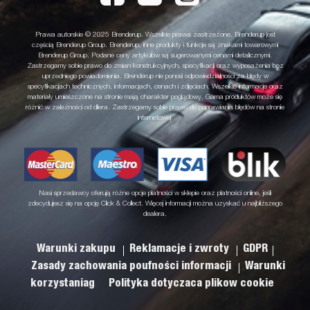
Prawa autorskie © 2025 Brenderup. Wszelkie prawa zastrzeżone. Brenderup jest
częścią Brenderup Group. Brenderup, inne produkty i funkcje są znakami towarowymi
Brenderup Group. Podane ceny artykułów są sugerowanymi cenami detalicznymi.
Zastrzegamy sobie prawo do zmian konstrukcyjnych, specyfikacji oraz wyposażenia bez
uprzedniego powiadomienia. Brenderup nie ponosi odpowiedzialności za błędy w
specyfikacjach technicznych, informacjach, cenach i zdjęciach. Wszelkie informacje oraz
materiały umieszczone na stronie mają charakter poglądowy. Gama produktów może się
różnić w zależności od dilera. Zastrzegamy sobie prawo do poprawiania błędów na stronie
internetowej.
Nasi sprzedawcy oferują różne opcje płatności w sklepie oraz płatności online, jeśli
zdecydujesz się na opcję Click & Collect. Więcej informacji można uzyskać u najbliższego
dealera.
Warunki zakupu
Reklamacje i zwroty
GDPR
Zasady zachowania poufności informacji
Warunki
korzystaniag
Polityka dotyczaca plikow cookie